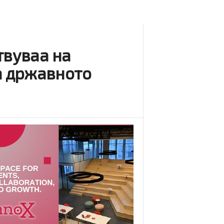
твуваа на
а државното