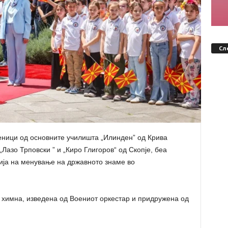
Сл
ченици од основните училишта „Илинден” од Крива
Лазо Трповски ” и „Киро Глигоров“ од Скопје, беа
ја на менување на државното знаме во
 химна, изведена од Воениот оркестар и придружена од