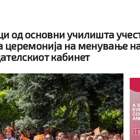
ци од основни училишта учес
 церемонија на менување н
дателскиот кабинет