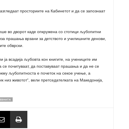
азгледаат просториите на Кабинетот и да се запознаат
еше во дворот каде опкружена со стотици љубопитни
иза прашања врзани за детството и училишните денови,
ите обврски.
ми ја всадија љубовта кон книгите, на учениците им
да се почитуваат, да поставуваат прашања и да не се
окму љубопитноста е почеток на секое учење, а
ик низ животот“, вели претседателката на Македонија,
ЕБНАТА