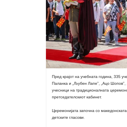
Пред крајот на учебната година, 335 у
Паланка и „Љубен Лапе”, „Ацо Шопов”, „
учесници на традиционалната церемони
претседателскиот кабинет.
Церемонијата започна со македонската
детските гласови.