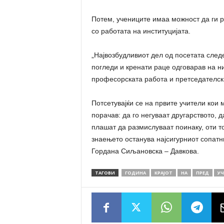
Потем, учениците имаа можност да ги р
со работата на институцијата.
„Највозбудливиот дел од посетата след
погледи и кренати раце одговарав на н
професорската работа и претседателск
Потсетувајќи се на првите учители кои 
порачав: да го негуваат другарството, 
плашат да размислуваат поинаку, оти т
знаењето останува најсигурниот сопатн
Гордана Сиљановска – Давкова.
ТАГОВИ
ГОДИНА
КРАЈОТ
НА
ПРЕД
УЧ