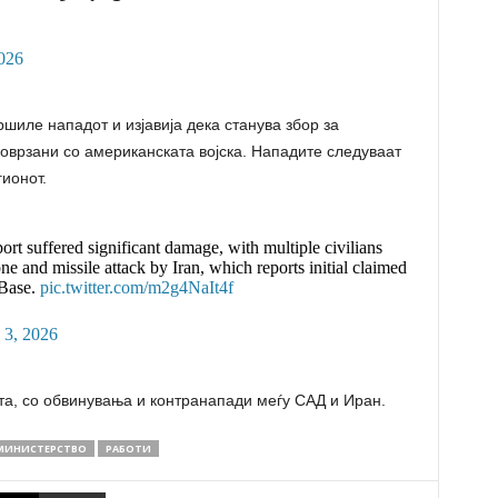
2026
ршиле нападот и изјавија дека станува збор за
оврзани со американската војска. Нападите следуваат
ионот.
rt suffered significant damage, with multiple civilians
rone and missile attack by Iran, which reports initial claimed
 Base.
pic.twitter.com/m2g4NaIt4f
 3, 2026
та, со обвинувања и контранапади меѓу САД и Иран.
МИНИСТЕРСТВО
РАБОТИ