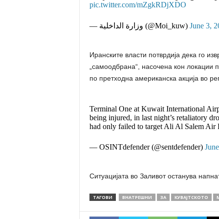
pic.twitter.com/mZgkRDjXDO
— وزارة الداخلية (@Moi_kuw)
June 3, 
Иранските власти потврдија дека го изв
„самоодбрана“, насочена кон локации п
по претходна американска акција во рег
Terminal One at Kuwait International Airpo
being injured, in last night’s retaliatory d
had only failed to target Ali Al Salem Air
— OSINTdefender (@sentdefender)
June
Ситуацијата во Заливот останува напна
ТАГОВИ
ВНАТРЕШНИ
ЗА
КУВАЈТСКОТО