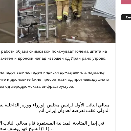
Сл
 работи објави снимки кои покажуваат голема штета на
акетен и дронски напад извршен од Иран рано утрово.
ападот загинал еден индиски државјанин, а најмалку
лите и дроновите биле пресретнати од противвоздушната
ови од аеродромската инфраструктура.
الدولي عقب تعرضه لعدوان إيراني آثم
في إطار المتابعة الميدانية المستمرة قام معالي النائب 
الشيخ فهد يوسف سعود الصباح بجولة تفقدية على مبنى الركاب (T1)…