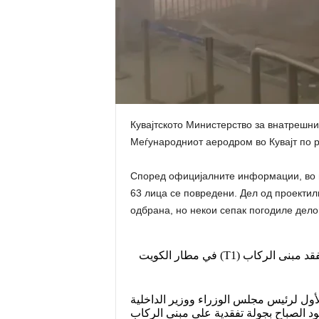
Кувајтското Министерство за внатрешни
Меѓународниот аеродром во Кувајт по р
Според официјалните информации, во н
63 лица се повредени. Дел од проекти
одбрана, но некои сепак погодиле дел
معالي النائب الأول لرئيس مجلس الوزراء ووزير الداخلية يتفقد مبنى الركاب (T1) في مطار الكويت
الأول لرئيس مجلس الوزراء ووزير الداخلية