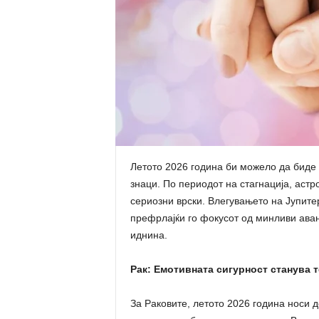
Летото 2026 година би можело да биде
знаци. По периодот на стагнација, астр
сериозни врски. Влегувањето на Јупитер 
префрлајќи го фокусот од минливи ава
иднина.
Рак: Емотивната сигурност станува 
За Раковите, летото 2026 година носи 