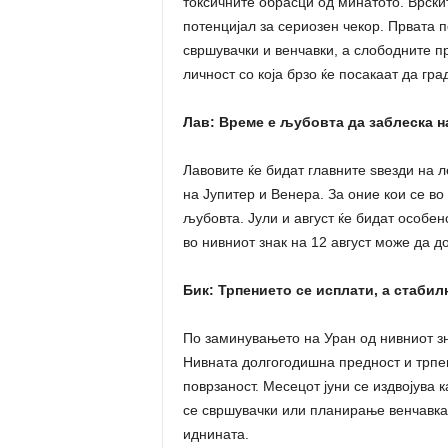
токсичните обрасци од минатото. Врски
потенцијал за сериозен чекор. Првата 
свршувачки и венчавки, а слободните п
личност со која брзо ќе посакаат да гра
Лав: Време е љубовта да заблеска н
Лавовите ќе бидат главните ѕвезди на 
на Јупитер и Венера. За оние кои се во
љубовта. Јули и август ќе бидат особе
во нивниот знак на 12 август може да 
Бик: Трпението се исплати, а стабил
По заминувањето на Уран од нивниот зн
Нивната долгогодишна предност и трпен
поврзаност. Месецот јуни се издвојува
се свршувачки или планирање венчавка 
иднината.