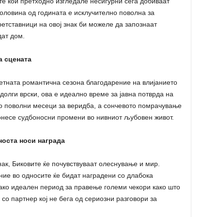
те кои претходно изгледале несигурни сега добиваат
половина од годината е исклучително поволна за
ретставници на овој знак би можеле да запознаат
дат дом.
а сцената
летната романтична сезона благодарение на влијанието
 долги врски, ова е идеално време за јавна потврда на
но поволни месеци за веридба, а сончевото помрачување
донесе судбоносни промени во нивниот љубовен живот.
носта носи награда
ак, Биковите ќе почувствуваат олеснување и мир.
ие во односите ќе бидат наградени со длабока
 како идеален период за правење големи чекори како што
со партнер кој не бега од сериозни разговори за