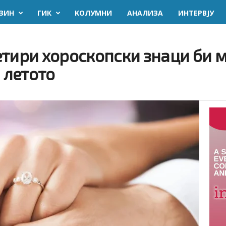
ЗИН
ГИК
KОЛУМНИ
AНАЛИЗА
ИНТЕРВЈУ
 Четири хороскопски знаци би 
 летото