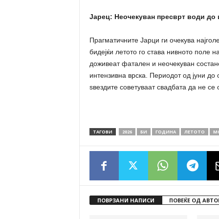
Јарец: Неочекуван пресврт води до
Прагматичните Јарци ги очекува најгол
бидејќи летото го става нивното поле 
доживеат фатален и неочекуван состано
интензивна врска. Периодот од јуни до 
ѕвездите советуваат свадбата да не се
ТАГОВИ
2026
БИ
ГОДИНА
ЛЕТОТО
М
ПОВРЗАНИ НАПИСИ
ПОВЕЌЕ ОД АВТО