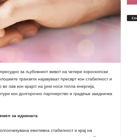
Сл
 пресудно за љубовниот живот на четири хороскопски
олошките транзити најавуваат пресврт кон стабилност и
во лав кон крајот на јуни носи топла енергија,
нтури кон долгорочно партнерство и градење заедничка
темел за иднината
долгоочекувана емотивна стабилност и крај на