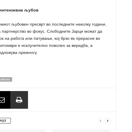
 интензивна љубов
емиот љубовен пресврт во последните неколку години,
на партнерство во фокус. Слободните Јарци можат да
к на работа или патување, кој брзо ќе прерасне во
октомври е исклучително поволен за веридба, а
 одложува премногу.
ОЖЕЛО
РОТ