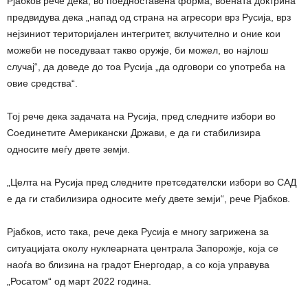
Рјабков рече дека, во поедноставена форма, воената доктрина
предвидува дека „напад од страна на агресори врз Русија, врз
нејзиниот територијален интегритет, вклучително и оние кои
можеби не поседуваат такво оружје, би можел, во најлош
случај“, да доведе до тоа Русија „да одговори со употреба на
овие средства“.
Тој рече дека задачата на Русија, пред следните избори во
Соединетите Американски Држави, е да ги стабилизира
односите меѓу двете земји.
„Целта на Русија пред следните претседателски избори во САД
е да ги стабилизира односите меѓу двете земји“, рече Рјабков.
Рјабков, исто така, рече дека Русија е многу загрижена за
ситуацијата околу нуклеарната централа Запорожје, која се
наоѓа во близина на градот Енергодар, а со која управува
„Росатом“ од март 2022 година.