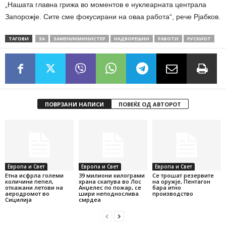
„Нашата главна грижа во моментов е нуклеарната централа
Запорожје. Сите сме фокусирани на оваа работа“, рече Рјабков.
ТАГОВИ
ЗА
ЗАМЕНИКМИНИСТЕР
НАДВОРЕШНИ
РАБОТИ
РУСКИОТ
ПОВРЗАНИ НАПИСИ
ПОВЕЌЕ ОД АВТОРОТ
Европа и Свет
Европа и Свет
Европа и Свет
Етна исфрла големи
39 милиони килограми
Се трошат резервите
количини пепел,
храна скапува во Лос
на оружје, Пентагон
откажани летови на
Анџелес по пожар, се
бара итно
аеродромот во
шири неподнослива
производство
Сицилија
смрдеа