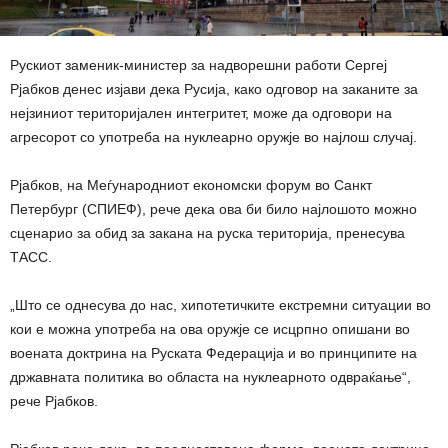
Рускиот заменик-министер за надворешни работи Сергеј
Рјабков денес изјави дека Русија, како одговор на заканите за
нејзиниот територијален интегритет, може да одговори на
агресорот со употреба на нуклеарно оружје во најлош случај.
Рјабков, на Меѓународниот економски форум во Санкт
Петербург (СПИЕФ), рече дека ова би било најлошото можно
сценарио за обид за закана на руска територија, пренесува
ТАСС.
„Што се однесува до нас, хипотетичките екстремни ситуации во
кои е можна употреба на ова оружје се исцрпно опишани во
воената доктрина на Руската Федерација и во принципите на
државната политика во областа на нуклеарното одвраќање“,
рече Рјабков.