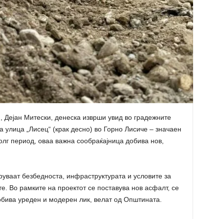
 Дејан Митески, денеска изврши увид во градежните
а улица „Лисец“ (крак десно) во Горно Лисиче – значаен
олг период, оваа важна сообраќајница добива нов,
руваат безбедноста, инфраструктурата и условите за
. Во рамките на проектот се поставува нов асфалт, се
добива уреден и модерен лик, велат од Општината.