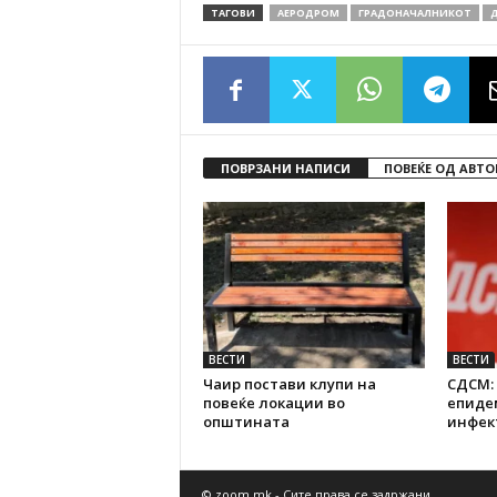
ТАГОВИ
АЕРОДРОМ
ГРАДОНАЧАЛНИКОТ
Д
ПОВРЗАНИ НАПИСИ
ПОВЕЌЕ ОД АВТО
ВЕСТИ
ВЕСТИ
Чаир постави клупи на
СДСМ: 
повеќе локации во
епиде
општината
инфек
© zoom.mk - Сите права се задржани