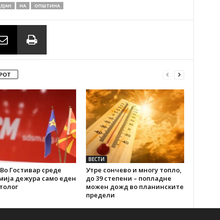
ЕЈАН
НА
ОПШТИНА
РОТ
ВЕСТИ
Во Гостивар среде
Утре сончево и многу топло,
мија дежура само еден
до 39 степени – попладне
толог
можен дожд во планинските
предели