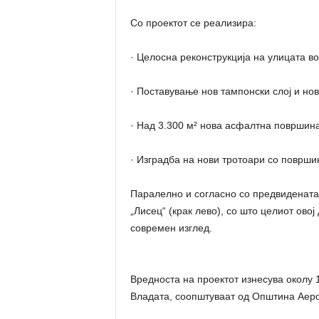
Со проектот се реализира:
· Целосна реконструкција на улицата в
· Поставување нов тампонски слој и но
· Над 3.300 м² нова асфалтна површин
· Изградба на нови тротоари со површи
Паралелно и согласно со предвидената 
„Лисец“ (крак лево), со што целиот ово
современ изглед.
Вредноста на проектот изнесува околу 
Владата, соопштуваат од Општина Аер