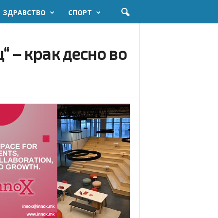
ЗДРАВСТВО
СПОРТ
“ – крак десно во