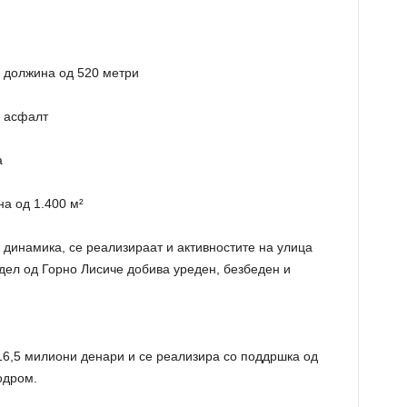
о должина од 520 метри
в асфалт
а
на од 1.400 м²
динамика, се реализираат и активностите на улица
ј дел од Горно Лисиче добива уреден, безбеден и
16,5 милиони денари и се реализира со поддршка од
одром.