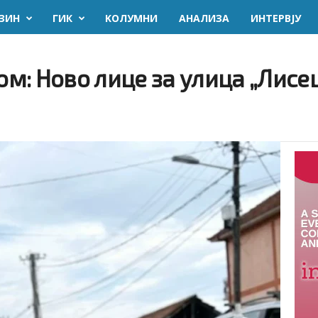
ЗИН
ГИК
KОЛУМНИ
AНАЛИЗА
ИНТЕРВЈУ
: Ново лице за улица „Лисец