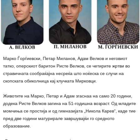
Марко Ѓорѓиевски, Петар Миланов, Адам Велков и неговиот
татко, оперскиот баритон Ристе Велков, се четирите жртви во
стравичната сообраќајна несреќа што ноќеска се случи на
скопската обиколница кај клучката Мирковци.
Животите на Марко, Петар и Адам згаснаа на само 20 години,
додека Ристе Велков загина на 51-годишна возраст. Од младите
момчиња се простија и од гимназијата „Никола Карев“, каде тие
пред две години матурирале завршувајќи го средното
образование.