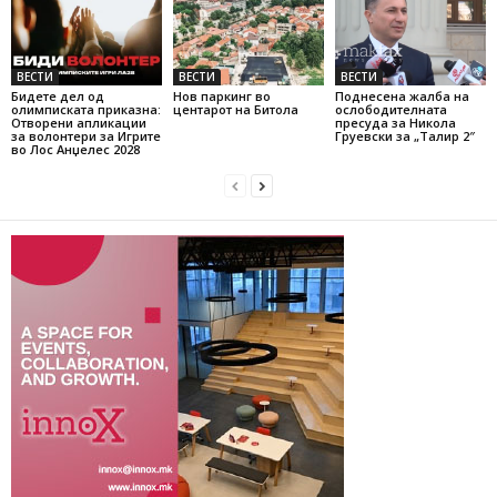
ВЕСТИ
ВЕСТИ
ВЕСТИ
Бидете дел од
Нов паркинг во
Поднесена жалба на
олимписката приказна:
центарот на Битола
ослободителната
Отворени апликации
пресуда за Никола
за волонтери за Игрите
Груевски за „Талир 2″
во Лос Анџелес 2028