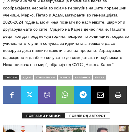
„Со огромна тага и неверување ја примивме веста за
сообраќајната несреќа во којаме ги загубив нашите поранешни
ученици, Марко, Петар и Адам, матуранти во генерацијата
2020-2024 година, момчиња познати по насмевките, шармот и
другарувањата со сите. Срцето на Карев денес плаче. Нашите
деца, кои до пред некоја година чекореа по ходниците, седеа во
училишните клупи и сонуваа за иднината….тешко е да се
поверува дека нивните животи згаснаа прерано. Изразуваме
најискрено и длабоко сочувство до семејствата и најблиските.
Нека почиваат во мир“, објавија од СУГС „Никола Карев“.
ТАГОВИ
АДАМ
ЃОРЃИЕВСКИ
МАРКО
МИЛАНОВ
ПЕТАР
ПОВРЗАНИ НАПИСИ
ПОВЕЌЕ ОД АВТОРОТ