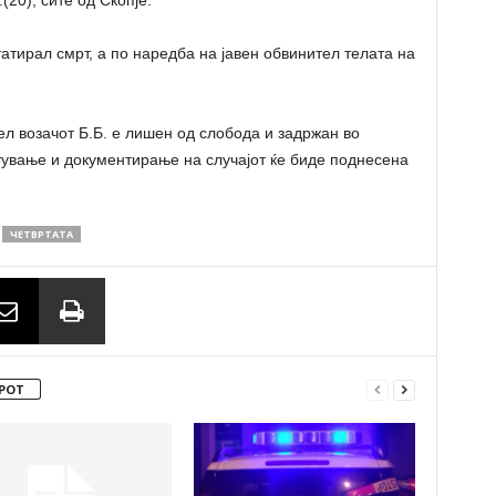
.(20), сите од Скопје.
тирал смрт, а по наредба на јавен обвинител телата на
ел возачот Б.Б. е лишен од слобода и задржан во
тување и документирање на случајот ќе биде поднесена
ЧЕТВРТАТА
РОТ