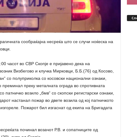
Сл
рагичната сообраќајна несреќа што се случи ноќеска на
овци.
:00 часот во СВР Скопје е пријавено дека на
озник Визбегово и клучка Мирковци, Б.Б.(76) од Косово,
ан“ со полуприколка со косовски национални ознаки,
го преминал преку металната ограда во спротивната
со патничко возило „бмв“ со скопски регистарски ознаки,
ударот настанал пожар во двете возила од кој патничкото
 изгореле. Пожарот бил изгаснат од екипа на Бригадата
есреќата починал возачот Р.В. и сопатниците од