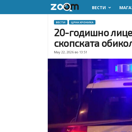
ВЕСТИ
МАГА
z
o
ВЕСТИ
ЦРНА ХРОНИКА
20-годишно лице 
o
скопската обико
m
May 22, 2026 во 13:51
.
m
k