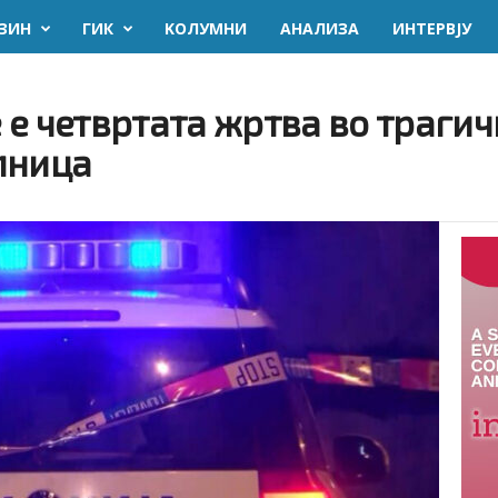
ЗИН
ГИК
KОЛУМНИ
AНАЛИЗА
ИНТЕРВЈУ
е четвртата жртва во трагич
лница