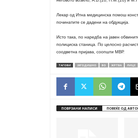
неговото возило, А.В.(20, П.М.(20) и М.Ѓ
Лекар од Итна медицинска помош конста
починатите се дадени на обдукција.
Исто така, по наредба на јавен обвинит
полициска станица. По целосно расчис
соодветна пријава, соопшти МВР.
ТАГОВИ
20ГОДИШНО
ВО
ЖРТВА
ЛИЦЕ
ПОВРЗАНИ НАПИСИ
ПОВЕЌЕ ОД АВТО