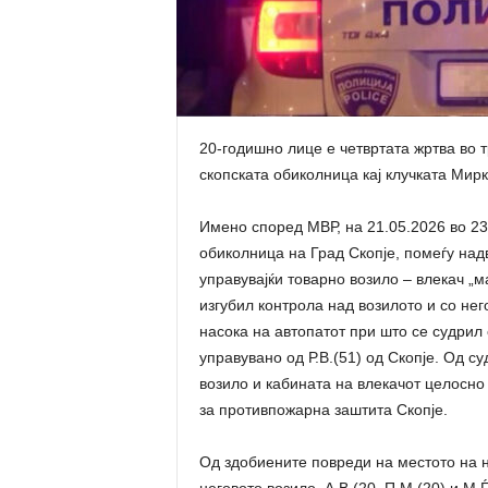
20-годишно лице е четвртата жртва во т
скопската обиколница кај клучката Мирк
Имено според МВР, на 21.05.2026 во 23
обиколница на Град Скопје, помеѓу надв
управувајќи товарно возило – влекач „м
изгубил контрола над возилото и со не
насока на автопатот при што се судрил 
управувано од Р.В.(51) од Скопје. Од с
возило и кабината на влекачот целосно
за противпожарна заштита Скопје.
Од здобиените повреди на местото на н