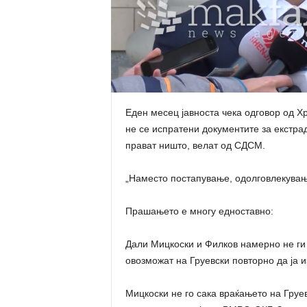
Еден месец јавноста чека одговор од Х
не се испратени документите за екстра
прават ништо, велат од СДСМ.
„Наместо постапување, одолговлекување
Прашањето е многу едноставно:
Дали Мицкоски и Филков намерно не ги 
овозможат на Груевски повторно да ја 
Мицкоски не го сака враќањето на Груев