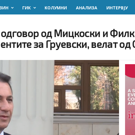
ЗИН
ГИК
KОЛУМНИ
AНАЛИЗА
ИНТЕРВЈУ
 одговор од Мицкоски и Филк
нтите за Груевски, велат од