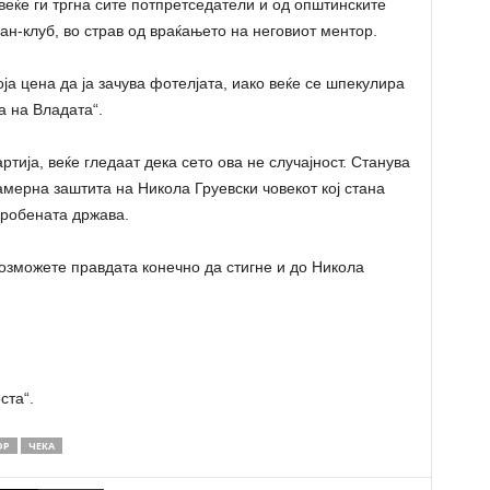
веќе ги тргна сите потпретседатели и од општинските
ан-клуб, во страв од враќањето на неговиот ментор.
оја цена да ја зачува фотелјата, иако веќе се шпекулира
а на Владата“.
ртија, веќе гледаат дека сето ова не случајност. Станува
намерна заштита на Никола Груевски човекот кој стана
аробената држава.
озможете правдата конечно да стигне и до Никола
ста“.
ОР
ЧЕКА