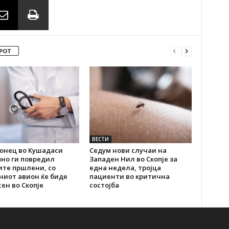
РОТ
ВЕСТИ
онец во Кушадаси
Седум нови случаи на
зно ги повредил
Западен Нил во Скопје за
ите пршлени, со
една недела, тројца
ниот авион ќе биде
пациенти во критична
ен во Скопје
состојба