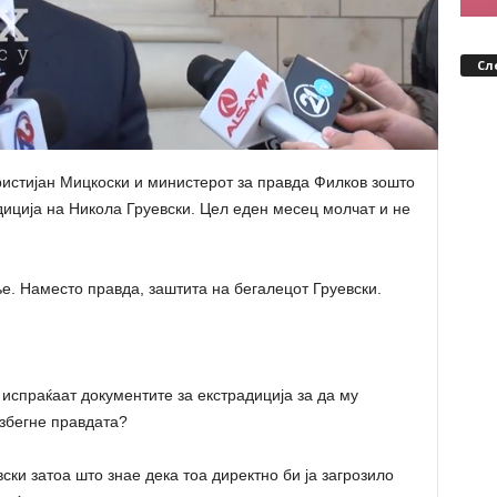
Сл
ристијан Мицкоски и министерот за правда Филков зошто
диција на Никола Груевски. Цел еден месец молчат и не
. Наместо правда, заштита на бегалецот Груевски.
испраќаат документите за екстрадиција за да му
избегне правдата?
ски затоа што знае дека тоа директно би ја загрозило