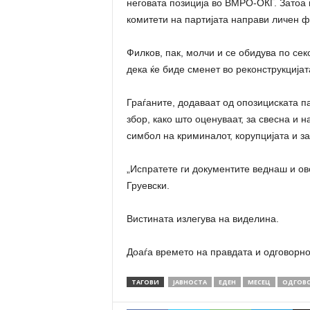
неговата позиција во ВМРО-ОКГ. Затоа 
комитети на партијата направи личен ф
Филков, пак, молчи и се обидува по сек
дека ќе биде сменет во реконструкцијат
Граѓаните, додаваат од опозициската па
збор, како што оценуваат, за свесна и 
симбол на криминалот, корупцијата и з
„Испратете ги документите веднаш и ов
Груевски.
Вистината излегува на виделина.
Доаѓа времето на правдата и одговорно
ТАГОВИ
ЈАВНОСТА
ЕДЕН
МЕСЕЦ
ОДГОВ