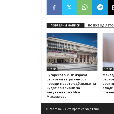
ПОВРЗАНИ НАПИСИ
ПОВЕЌЕ ОД АВТО
ВЕСТИ
ВЕСТИ
Бугарското МНР изрази
Макед
сериозна загриженост
серио
поради новото одбивање на
вратн
Судот во Кочани за
влади
лекувањето на Ива
пренес
Михаилова
© zoom.mk - Сите права се задржани