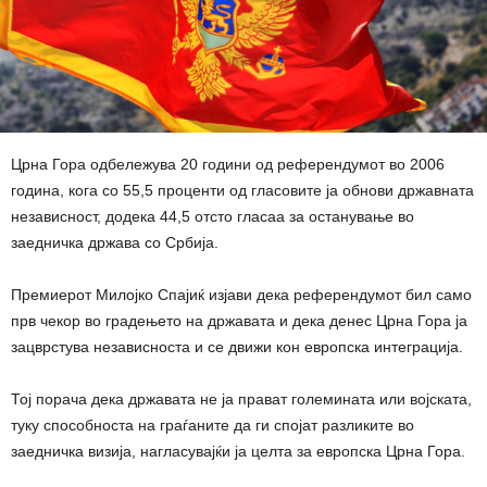
Црна Гора одбележува 20 години од референдумот во 2006
година, кога со 55,5 проценти од гласовите ја обнови државната
независност, додека 44,5 отсто гласаа за останување во
заедничка држава со Србија.
Премиерот Милојко Спајиќ изјави дека референдумот бил само
прв чекор во градењето на државата и дека денес Црна Гора ја
зацврстува независноста и се движи кон европска интеграција.
Тој порача дека државата не ја прават големината или војската,
туку способноста на граѓаните да ги спојат разликите во
заедничка визија, нагласувајќи ја целта за европска Црна Гора.