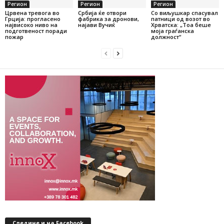
Регион
Регион
Регион
Црвена тревога во
Србија ќе отвори
Со виљушкар спасувал
Грција: прогласено
фабрика за дронови,
патници од возот во
највисоко ниво на
најави Вучиќ
Хрватска: „Тоа беше
подготвеност поради
моја граѓанска
пожар
должност“
Следине и на Facebook