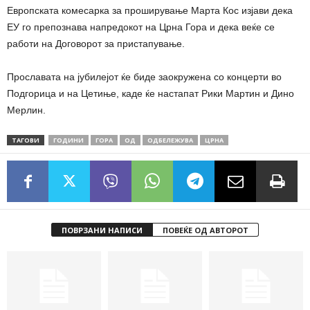
Европската комесарка за проширување Марта Кос изјави дека
ЕУ го препознава напредокот на Црна Гора и дека веќе се
работи на Договорот за пристапување.
Прославата на јубилејот ќе биде заокружена со концерти во
Подгорица и на Цетиње, каде ќе настапат Рики Мартин и Дино
Мерлин.
ТАГОВИ
ГОДИНИ
ГОРА
ОД
ОДБЕЛЕЖУВА
ЦРНА
ПОВРЗАНИ НАПИСИ
ПОВЕЌЕ ОД АВТОРОТ