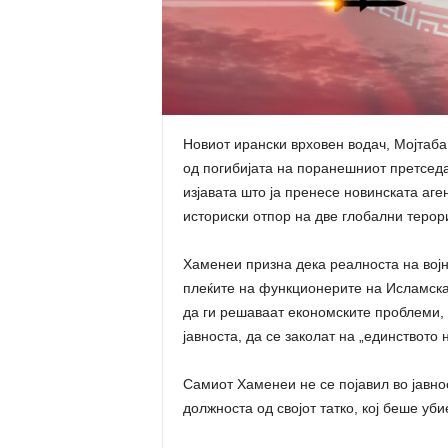
Новиот ирански врховен водач, Мојтаба
од погибијата на поранешниот претсед
изјавата што ја пренесе новинската аге
историски отпор на две глобални терор
Хаменеи призна дека реалноста на војн
плеќите на функционерите на Исламскат
да ги решаваат економските проблеми, 
јавноста, да се заколат на „единството н
Самиот Хаменеи не се појавил во јавнос
должноста од својот татко, кој беше уб