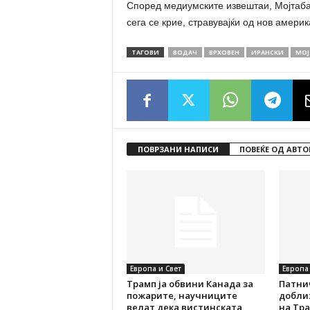
Според медиумските извештаи, Мојтаба
сега се крие, стравувајќи од нов амери
ТАГОВИ
ВОДАЧ
ВРХОВЕН
ИРАНСКИ
МОЈ
ПОВРЗАНИ НАПИСИ
ПОВЕЌЕ ОД АВТО
Европа и Свет
Европа 
Трамп ја обвини Канада за
Патни
пожарите, научниците
добли
велат дека вистинската
на Тра