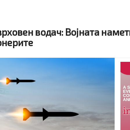
врховен водач: Војната наме
онерите