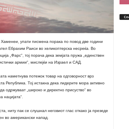
Сл
 Хаменеи, упати писмена порака по повод две години
ател Ебрахим Раиси во хеликоптерска несреќа. Во
нција „Фарс“, тој порача дека земјата пружа „единствен
истички армии“, мислејќи на Израел и САД.
ата наметнува потежок товар на одговорност врз
а Република. Тој истакна дека лидерите мора активно
да одржуваат „широко и директно присуство“ во
а нацијата“.
та, ниту пак се слушнал неговиот глас откако ја презеде
иен во американски напад.