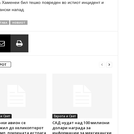
 Хаменеи бил тешко повреден во истиот инцидент и
кански напад.
ТАБА
НОВИОТ
РОТ
и Свет
Европа и Свет
чки авион се
САД нудат над 100 милиони
жил до хеликоптерот
долари награда за
мп, покрената истрага
информации за мексикански