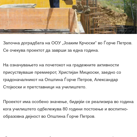
Започна доградбата на ООУ „Јоаким Крчоски“ во Ѓорче Петров.
Се очекува проектот да заврши за една година.
На означувањето на почетокот на градежните активности
присуствуваше премиерот, Христијан Мицкоски, заедно со
градоначалникот на Општина Ѓорче Петров, Александар
Стојкоски и претставници на училиштето.
Проектот има особено значење, бидејќи се реализира во година
кога училиштето одбележува 80 години постоење и воспитно-
образовна дејност во Општина Ѓорче Петров.