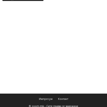
Импресум
Контакт
© zoom.mk - Сите права се задржани