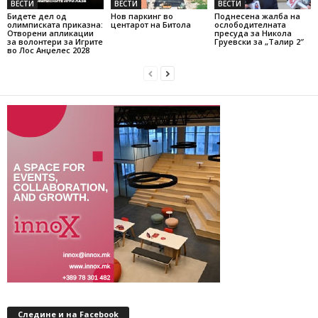
ВЕСТИ
ВЕСТИ
ВЕСТИ
Бидете дел од
Нов паркинг во
Поднесена жалба на
олимписката приказна:
центарот на Битола
ослободителната
Отворени апликации
пресуда за Никола
за волонтери за Игрите
Груевски за „Талир 2″
во Лос Анџелес 2028
Следине и на Facebook