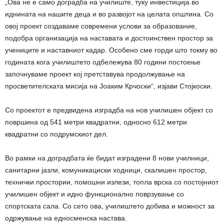
„Ова не е само доградба на училиште, туку инвестиција во
иднината на нашите деца и во развојот на целата општина. Со
овој проект создаваме современи услови за образование,
подобра организација на наставата и достоинствен простор за
учениците и наставниот кадар. Особено сме горди што токму во
годината кога училиштето одбележува 80 години постоење
започнуваме проект кој претставува продолжување на
просветителската мисија на Јоаким Крчоски“, изјави Стојкоски.
Со проектот е предвидена изградба на нов училишен објект со
површина од 541 метри квадратни, односно 612 метри
квадратни со подрумскиот дел.
Во рамки на доградбата ќе бидат изградени 8 нови училници,
санитарни јазли, комуникациски ходници, скалишен простор,
технички простории, помошни излези, топла врска со постојниот
училишен објект и идно функционално поврзување со
спортската сала. Со сето ова, училиштето добива и можност за
одржување на едносменска настава.