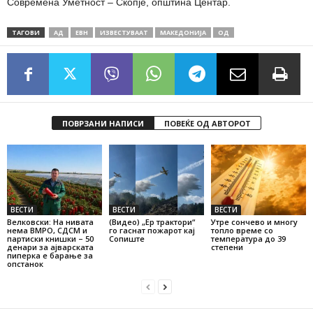
Современа Уметност – Скопје, општина Центар.
ТАГОВИ
АД
ЕВН
ИЗВЕСТУВААТ
МАКЕДОНИЈА
ОД
ПОВРЗАНИ НАПИСИ
ПОВЕЌЕ ОД АВТОРОТ
ВЕСТИ
ВЕСТИ
ВЕСТИ
Велковски: На нивата
(Видео) „Ер трактори“
Утре сончево и многу
нема ВМРО, СДСМ и
го гаснат пожарот кај
топло време со
партиски книшки – 50
Сопиште
температура до 39
денари за ајварската
степени
пиперка е барање за
опстанок