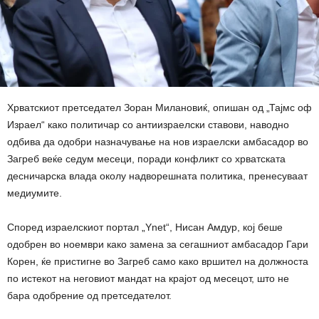
Хрватскиот претседател Зоран Милановиќ, опишан од „Тајмс оф
Израел“ како политичар со антиизраелски ставови, наводно
одбива да одобри назначување на нов израелски амбасадор во
Загреб веќе седум месеци, поради конфликт со хрватската
десничарска влада околу надворешната политика, пренесуваат
медиумите.
Според израелскиот портал „Ynet“, Нисан Амдур, кој беше
одобрен во ноември како замена за сегашниот амбасадор Гари
Корен, ќе пристигне во Загреб само како вршител на должноста
по истекот на неговиот мандат на крајот од месецот, што не
бара одобрение од претседателот.