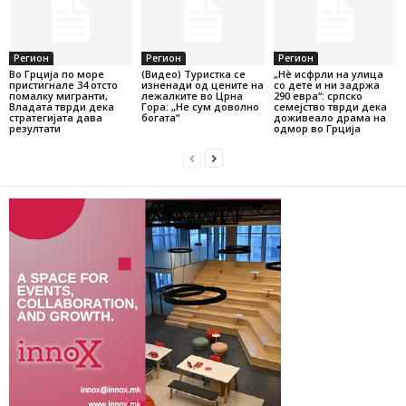
Регион
Регион
Регион
Во Грција по море
(Видео) Туристка се
„Нѐ исфрли на улица
пристигнале 34 отсто
изненади од цените на
со дете и ни задржа
помалку мигранти,
лежалките во Црна
290 евра“: српско
Владата тврди дека
Гора: „Не сум доволно
семејство тврди дека
стратегијата дава
богата“
доживеало драма на
резултати
одмор во Грција