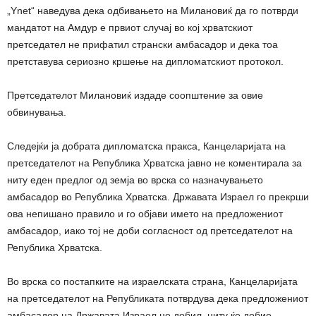
„Ynet“ наведува дека одбивањето на Милановиќ да го потврди
мандатот на Амдур е првиот случај во кој хрватскиот
претседател не прифатил странски амбасадор и дека тоа
претставува сериозно кршење на дипломатскиот протокол.
Претседателот Милановиќ издаде соопштение за овие
обвинувања.
Следејќи ја добрата дипломатска пракса, Канцеларијата на
претседателот на Република Хрватска јавно не коментирала за
ниту еден предлог од земја во врска со назначувањето
амбасадор во Република Хрватска. Државата Израел го прекрши
ова непишано правило и го објави името на предложениот
амбасадор, иако тој не доби согласност од претседателот на
Република Хрватска.
Во врска со постапките на израелската страна, Канцеларијата
на претседателот на Републиката потврдува дека предложениот
амбасадор на Државата Израел не добил, ниту ќе добие