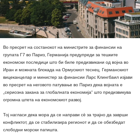
Во пресрет на состанокот на министрите за финансии на
групата Г7 во Париз, Германија предупреди за тешките
економски последици што би биле предизвикани од војна во
Иран и можната блокада на Ормускиот теснец. Германскиот
вицеканцелар и министер за финансии Ларс Клингбаил изјави
во пресрет на неговото патување во Париз дека војната е
„сериозна закана за глобалната економија“ што предизвикува
огромна штета на економскиот развој.
Тој нагласи дека мора да се направи сè за трајно да заврши
конфликтот, да се стабилизира регионот и да се обезбедат
слободни морски патишта.