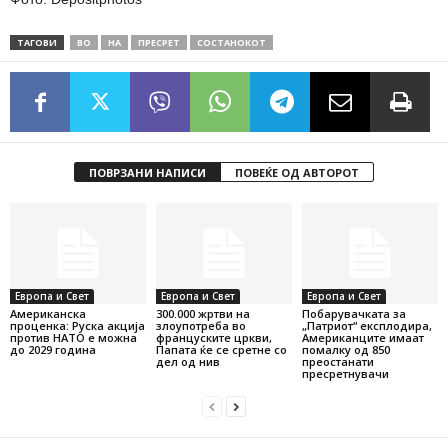
ТАГОВИ
ВО
НА
ПРЕСРЕТ
СОСТАНОКОТ
ПОВРЗАНИ НАПИСИ
ПОВЕЌЕ ОД АВТОРОТ
Европа и Свет
Европа и Свет
Европа и Свет
Американска
300.000 жртви на
Побарувачката за
проценка: Руска акција
злоупотреба во
„Патриот“ експлодира,
против НАТО е можна
француските цркви,
Американците имаат
до 2029 година
Папата ќе се сретне со
помалку од 850
дел од нив
преостанати
пресретнувачи