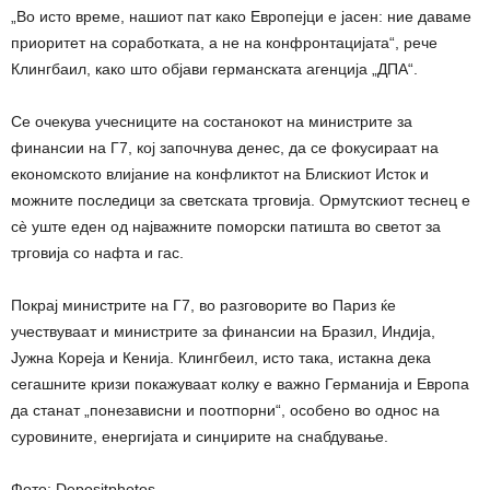
„Во исто време, нашиот пат како Европејци е јасен: ние даваме
приоритет на соработката, а не на конфронтацијата“, рече
Клингбаил, како што објави германската агенција „ДПА“.
Се очекува учесниците на состанокот на министрите за
финансии на Г7, кој започнува денес, да се фокусираат на
економското влијание на конфликтот на Блискиот Исток и
можните последици за светската трговија. Ормутскиот теснец е
сè уште еден од најважните поморски патишта во светот за
трговија со нафта и гас.
Покрај министрите на Г7, во разговорите во Париз ќе
учествуваат и министрите за финансии на Бразил, Индија,
Јужна Кореја и Кенија. Клингбеил, исто така, истакна дека
сегашните кризи покажуваат колку е важно Германија и Европа
да станат „понезависни и поотпорни“, особено во однос на
суровините, енергијата и синџирите на снабдување.
Фото: Depositphotos