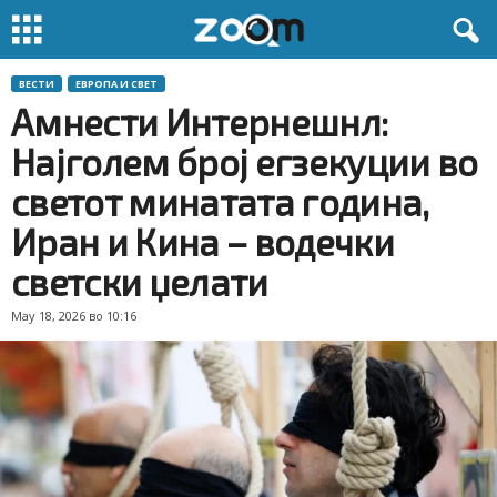
ВЕСТИ
ЕВРОПА И СВЕТ
Амнести Интернешнл:
Најголем број егзекуции во
светот минатата година,
Иран и Кина – водечки
светски џелати
May 18, 2026 во 10:16