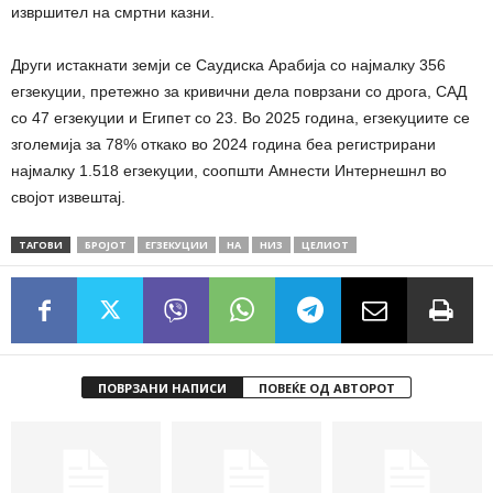
извршител на смртни казни.
Други истакнати земји се Саудиска Арабија со најмалку 356
егзекуции, претежно за кривични дела поврзани со дрога, САД
со 47 егзекуции и Египет со 23. Во 2025 година, егзекуциите се
зголемија за 78% откако во 2024 година беа регистрирани
најмалку 1.518 егзекуции, соопшти Амнести Интернешнл во
својот извештај.
ТАГОВИ
БРОЈОТ
ЕГЗЕКУЦИИ
НА
НИЗ
ЦЕЛИОТ
ПОВРЗАНИ НАПИСИ
ПОВЕЌЕ ОД АВТОРОТ