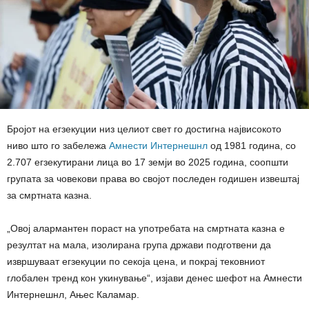
Бројот на егзекуции низ целиот свет го достигна највисокото
ниво што го забележа
Амнести Интернешнл
од 1981 година, со
2.707 егзекутирани лица во 17 земји во 2025 година, соопшти
групата за човекови права во својот последен годишен извештај
за смртната казна.
„Овој алармантен пораст на употребата на смртната казна е
резултат на мала, изолирана група држави подготвени да
извршуваат егзекуции по секоја цена, и покрај тековниот
глобален тренд кон укинување“, изјави денес шефот на Амнести
Интернешнл, Ањес Каламар.