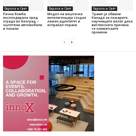
Европа и Свет
Европа и Свет
Европа и Свет
Рачна бомба
Модел на вештачка
Трамп ја обвини
експлодирала пред
интелигенција создал
Канада за пожарите,
зграда во Белград –
лажен идентитет и
научниците велат дека
оштетени автомобили
испраќал пораки
вистинската причина
и локали
се климатските
промени