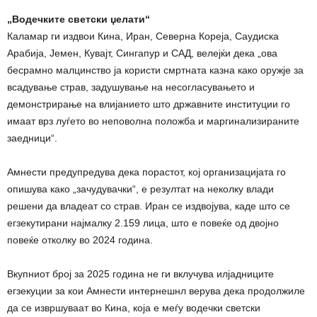
„Водечките светски џелати“
Каламар ги издвои Кина, Иран, Северна Кореја, Саудиска
Арабија, Јемен, Кувајт, Сингапур и САД, велејќи дека „ова
бесрамно малцинство ја користи смртната казна како оружје за
всадување страв, задушување на несогласувањето и
демонстрирање на влијанието што државните институции го
имаат врз луѓето во неповолна положба и маргинализираните
заедници“.
Амнести предупредува дека порастот, кој организацијата го
опишува како „зачудувачки“, е резултат на неколку влади
решени да владеат со страв. Иран се издвојува, каде што се
егзекутирани најмалку 2.159 лица, што е повеќе од двојно
повеќе отколку во 2024 година.
Вкупниот број за 2025 година не ги вклучува илјадниците
егзекуции за кои Амнести интернешнл верува дека продолжиле
да се извршуваат во Кина, која е меѓу водечки светски