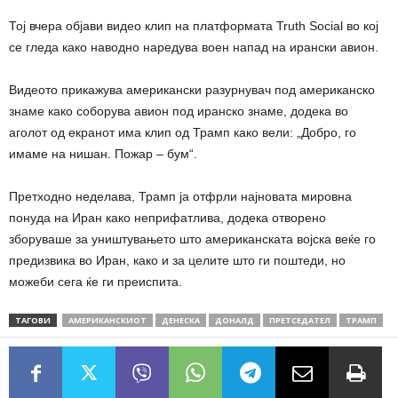
Тој вчера објави видео клип на платформата Truth Social во кој
се гледа како наводно наредува воен напад на ирански авион.
Видеото прикажува американски разурнувач под американско
знаме како соборува авион под иранско знаме, додека во
аголот од екранот има клип од Трамп како вели: „Добро, го
имаме на нишан. Пожар – бум“.
Претходно неделава, Трамп ја отфрли најновата мировна
понуда на Иран како неприфатлива, додека отворено
зборуваше за уништувањето што американската војска веќе го
предизвика во Иран, како и за целите што ги поштеди, но
можеби сега ќе ги преиспита.
ТАГОВИ
АМЕРИКАНСКИОТ
ДЕНЕСКА
ДОНАЛД
ПРЕТСЕДАТЕЛ
ТРАМП