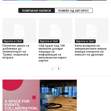
ПОВРЗАНИ НАПИСИ
ПОВЕЌЕ ОД АВТОРОТ
Европа и Свет
Европа и Свет
Европа и Свет
Патнички авион се
САД нудат над 100
Кина возврати на
доближил до
милиони долари
американските мерки,
хеликоптерот на
награда за
воведе контрола на
Трамп, покрената
информации за
извозот на дронови
истрага
мексикански нарко-
картел