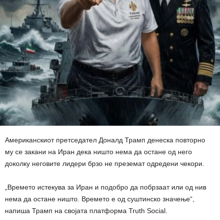
Американскиот претседател Доналд Трамп денеска повторно
му се закани на Иран дека ништо нема да остане од него
доколку неговите лидери брзо не преземат одредени чекори.
„Времето истекува за Иран и подобро да побрзаат или од нив
нема да остане ништо. Времето е од суштинско значење“,
напиша Трамп на својата платформа Truth Social.