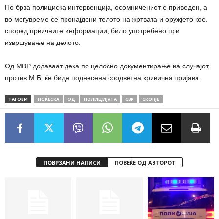
По брза полициска интервенција, осомничениот е приведен, а
во меѓувреме се пронајдени телото на жртвата и оружјето кое,
според првичните информации, било употребено при
извршување на делото.
Од МВР додаваат дека по целосно документирање на случајот,
против М.Б. ќе биде поднесена соодветна кривична пријава.
ТАГОВИ
НОЌЕСКА
ОД
ПОЛИЦИЈАТА
СВР
СКОПЈЕ
ПОВРЗАНИ НАПИСИ
ПОВЕЌЕ ОД АВТОРОТ