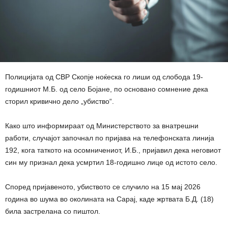
Полицијата од СВР Скопје ноќеска го лиши од слобода 19-
годишниот М.Б. од село Бојане, по основано сомнение дека
сторил кривично дело „убиство“.
Како што информираат од Министерството за внатрешни
работи, случајот започнал по пријава на телефонската линија
192, кога таткото на осомничениот, И.Б., пријавил дека неговиот
син му признал дека усмртил 18-годишно лице од истото село.
Според пријавеното, убиството се случило на 15 мај 2026
година во шума во околината на Сарај, каде жртвата Б.Д. (18)
била застрелана со пиштол.