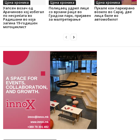
Црна хроника
Црна хроника
Црна хроника
Уапсен возач од
Полицаец удрил лице
Пукале кон паркирано
Арачиново кој избегал
со врзани раце во
возило во Сарај, две
по несреќата во
Градски парк, пријавен
лица биле во
Радишани во која
за малтретирање
автомобилот
загина 19-годишен
мотоциклист