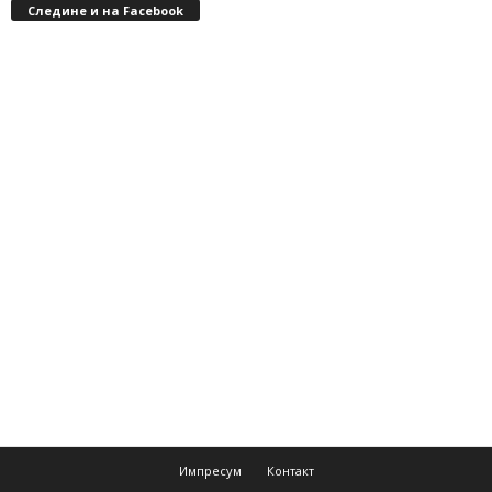
Следине и на Facebook
Импресум
Контакт