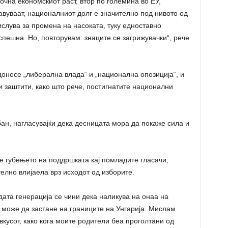
очна економскиот раст, втор по големина во ЕУ,
авуваат, националниот долг е значително под нивото од
ислува за промена на насоката, туку едноставно
спешна. Но, повторувам: знаците се загрижувачки“, рече
донесе „либерална влада“ и „национална опозиција“, и
и заштити, како што рече, постигнатите национални
рбан, нагласувајќи дека десницата мора да покаже сила и
 е губењето на поддршката кај помладите гласачи,
елно влијаела врз исходот од изборите.
дата генерација се чини дека наликува на онаа на
 може да застане на границите на Унгарија. Мислам
кусот, како кога моите родители беа проголтани од