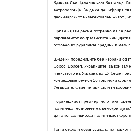
бучните Лед Цепелин кога бев млад. Как
антропологија. За да се дешифрира ова
десничарскиот интелектуален живот“, и
Орбан изјави дека е потребно да се ре
парламентот до граѓанските иницијативи
особено во руралните средини и меѓу 
„Бидејќи победниците беа избрани од г
Сорос, Брисел, Украинците, за кои заме
членството на Украина во ЕУ беше пра
кои зедовме речиси 16 трилиони форинт
Унгарците. Овие четири сили ги коорди
Поранешниот премиер, исто така, оцени 
политичко тестирање на демократијата“
да го консолидираат политичкиот фронт
Тој ги отфрли обвинувањата на новиот 