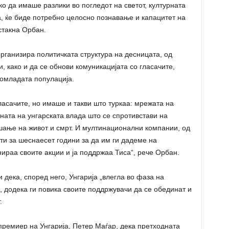
о да имаше разлики во погледот на светот, културната
, ќе биде потребно целосно познавање и капацитет на
стакна Орбан.
организира политичката структура на десницата, од
, како и да се обнови комуникацијата со гласачите,
помладата популација.
ласачите, но имаше и такви што туркаа: мрежата на
ната на унгарската влада што се спротивстави на
шање на живот и смрт. И мултинационални компании, од
и за шеснаесет години за да им ги дадеме на
нираа своите акции и ја поддржаа Тиса“, рече Орбан.
дека, според него, Унгарија „влегла во фаза на
, додека ги повика своите поддржувачи да се обединат и
.
премиер на Унгарија, Петер Маѓар, дека претходната