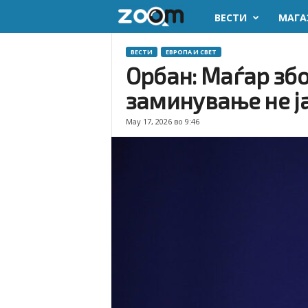
ВЕСТИ
МАГА
z
o
ВЕСТИ
ЕВРОПА И СВЕТ
Орбан: Маѓар збо
o
заминување не ја 
m
May 17, 2026 во 9:46
.
m
k