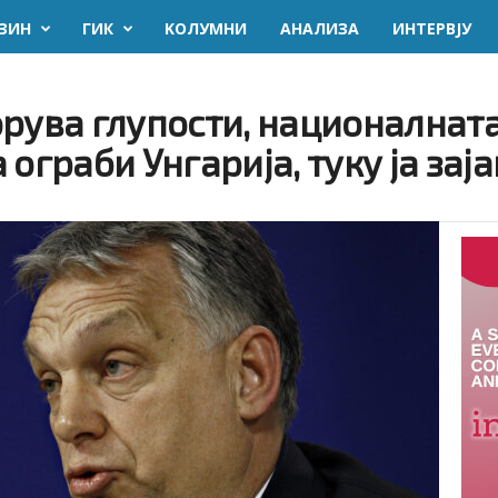
ЗИН
ГИК
KОЛУМНИ
AНАЛИЗА
ИНТЕРВЈУ
рува глупости, националната
ограби Унгарија, туку ја зај