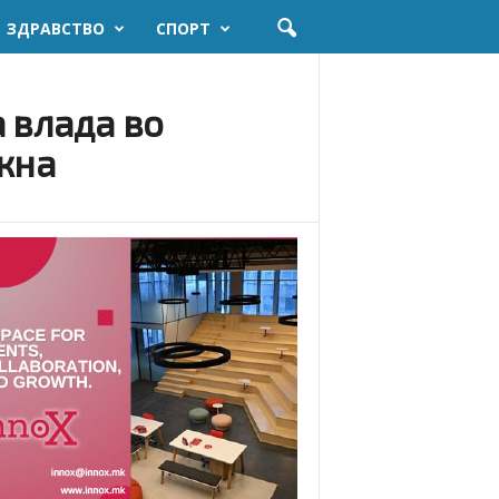
ЗДРАВСТВО
СПОРТ
 влада во
акна