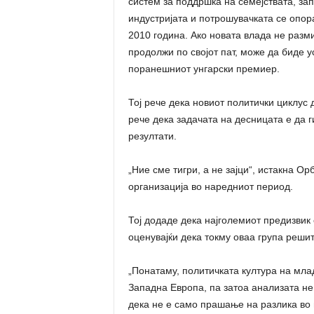
систем за поддршка на семејствата, зап
индустријата и потрошувачката се опор
2010 година. Ако новата влада не разм
продолжи по својот пат, може да биде у
поранешниот унгарски премиер.
Тој рече дека новиот политички циклус 
рече дека задачата на десницата е да г
резултати.
„Ние сме тигри, а не зајци“, истакна О
организација во наредниот период.
Тој додаде дека најголемиот предизвик
оценувајќи дека токму оваа група решит
„Понатаму, политичката култура на мла
Западна Европа, па затоа анализата не
дека не е само прашање на разлика во в