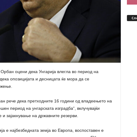
Сл
Орбан оцени дека Унгарија влегла во период на
дека опозицијата и десницата ќе мора да се
ижење.
рбан рече дека претходните 16 години од владеењето на
ешен период на унгарската изградба“, вклучувајќи
е и зајакнување на државните резерви.
ја е најбезбедната земја во Европа, воспоставен е