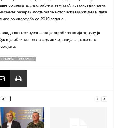
ање со земјата, „ја ограбила земјата“, истакнувајќи дека
евизните резерви достигнале историски максимум и дека
емиле во споредба со 2010 година.
влада во заминување не ја ограбила земјата, туку ја
бук и ја обвини новата администрација за, како што
земјата.
ПРЕМИЕР
УНГАРСКИ
РОТ