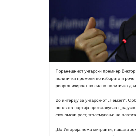
Поранешниот унгарски премиер Виктор 
политички промени по изборите и рече 
реорганизираат во силно политичко дв
Во интервју за унгарскиот „Немзет“, О
неговата партија претставуваат „најусп
економски раст, зголемување на платит
„Во Унгарија нема мигранти, нашата зем