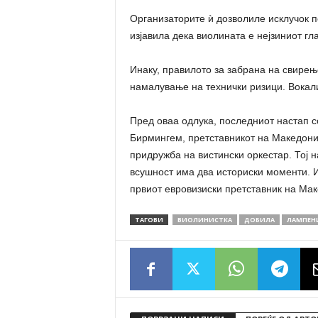
Организаторите ѝ дозволиле исклучок п
изјавила дека виолината е нејзиниот гл
Инаку, правилото за забрана на свирењ
намалување на технички ризици. Вокали
Пред оваа одлука, последниот настап с
Бирмингем, претставникот на Македонија
придружба на вистински оркестар. Тој н
всушност има два историски моменти. 
првиот евровизиски претставник на Мак
ТАГОВИ
ВИОЛИНИСТКА
ДОБИЛА
ЛАМПЕН