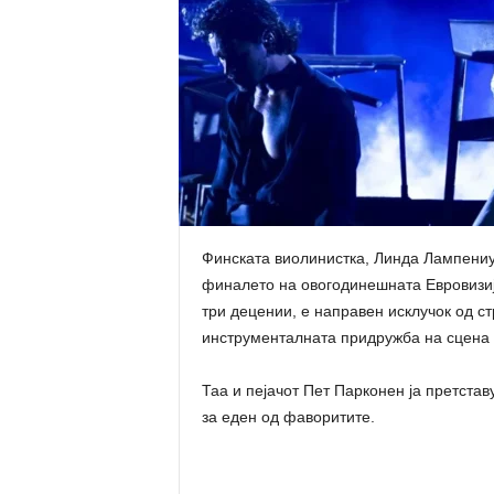
Финската виолинистка, Линда Лампениу
финалето на овогодинешната Евровизија
три децении, е направен исклучок од с
инструменталната придружба на сцена
Таа и пејачот Пет Парконен ја претстав
за еден од фаворитите.