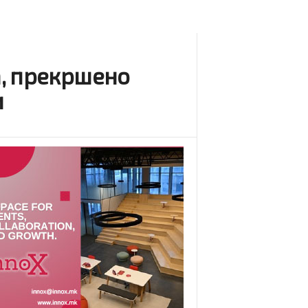
а, прекршено
и