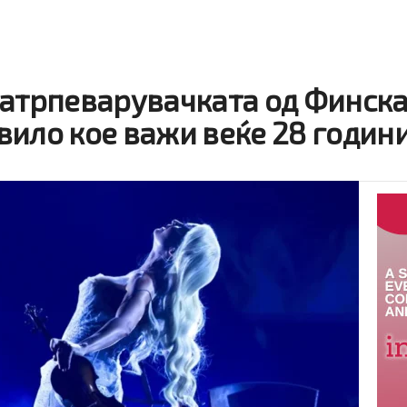
натрпеварувачката од Финск
вило кое важи веќе 28 годин