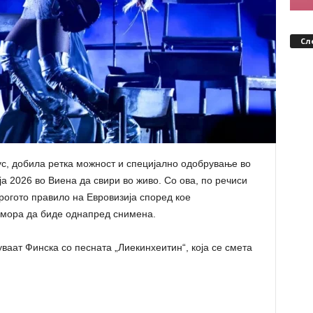
Сл
с, добила ретка можност и специјално одобрување во
 2026 во Виена да свири во живо. Со ова, по речиси
трогото правило на Евровизија според кое
 мора да биде однапред снимена.
уваат Финска со песната „Лиекинхеитин“, која се смета