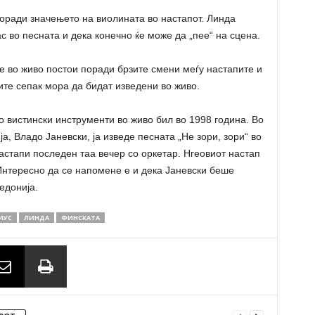
оради значењето на виолината во настапот. Линда
ас во песната и дека конечно ќе може да „пее“ на сцена.
е во живо постои поради брзите смени меѓу настапите и
те сепак мора да бидат изведени во живо.
о вистински инструменти во живо бил во 1998 година. Во
, Владо Јаневски, ја изведе песната „Не зори, зори“ во
астапи последен таа вечер со оркетар. Нгеовиот настап
Интересно да се напомене е и дека Јаневски беше
едонија.
ИУС
ЛИНДА
ФИНСКАТА