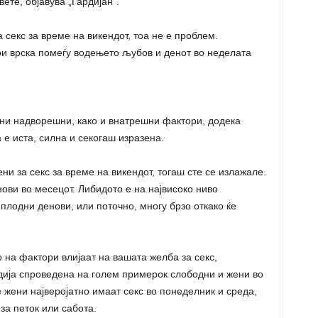
ете, објавува „Гардијан“.
 секс за време на викендот, тоа не е проблем.
ои врска помеѓу водењето љубов и денот во неделата
зни надворешни, како и внатрешни фактори, додека
 е иста, силна и секогаш изразена.
и за секс за време на викендот, тогаш сте се излажале.
ови во месецот. Либидото е на највисоко ниво
плодни денови, или поточно, многу брзо откако ќе
 на фактори влијаат на вашата желба за секс,
тудија спроведена на голем примерок слободни и жени во
 жени најверојатно имаат секс во понеделник и среда,
 за петок или сабота.