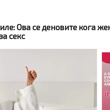
иле: Ова се деновите кога же
за секс