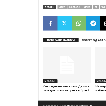
ТАГОВИ
ДЕКА
ЖЕЛБАТА
ИАКО
СЕ
ЧИ
ПОВРЗАНИ НАПИСИ
ПОВЕЌЕ ОД АВТО
МАГАЗИН
МАГАЗ
Секс еднаш месечно: Дали е
Намирн
тоа доволно за среќен брак?
избегн
© zoom.mk - Сите права се задржани