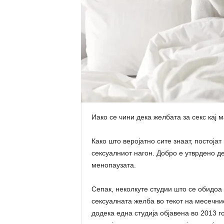
Иако се чини дека желбата за секс кај м
Како што веројатно сите знаат, постоја
сексуалниот нагон. Добро е утврдено д
менопаузата.
Сепак, неколкуте студии што се обидоа
сексуалната желба во текот на месечнио
додека една студија објавена во 2013 г