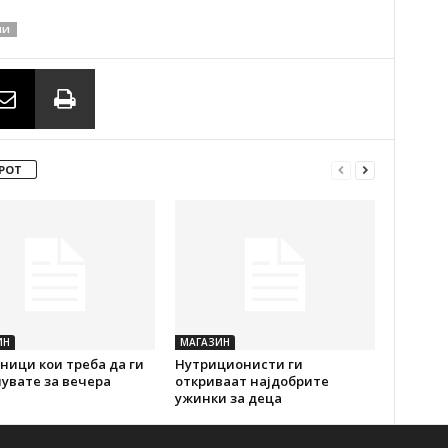
НИ
РОТ
ИН
МАГАЗИН
ици кои треба да ги
Нутриционисти ги
увате за вечера
откриваат најдобрите
ужинки за деца