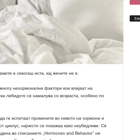
Сл
ажите е секогаш иста, кај жените не е.
т многу нехормонални фактори кои влијаат на
ека либидото се намалува со возраста, особено по
 да ги испитаат промените во нивото на хормони и
т циклус, најчесто се покажаа како неубедливи. Сè
одина во списанието „Hormones and Behavior“ не