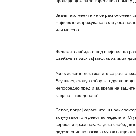
пронајде докази за корелација помеѓу дв
Значи, ако жените не се расположени за
Најновото истражување вели дека пост
или месецот.
Женското либидо е под влијание на ра
желбата за секс кај мажите се чини дека
Ако мислевте дека жените се расположен
Всушност, станува збор за одредени ден
непосредно пред и за време на вашите 
завршат „тие денови“.
Сепак, покрај хормоните, широк спектар
вклучувајќи го и денот во неделата. С
сериозни врски покажа дека слободните
додека оние во врска ја чуваат акцијата