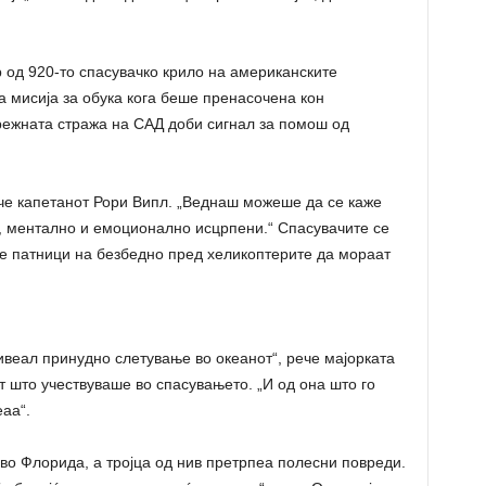
 од 920-то спасувачко крило на американските
 мисија за обука кога беше пренасочена кон
режната стража на САД доби сигнал за помош од
рече капетанот Рори Випл. „Веднаш можеше да се каже
и, ментално и емоционално исцрпени.“ Спасувачите се
те патници на безбедно пред хеликоптерите да мораат
веал принудно слетување во океанот“, рече мајорката
т што учествуваше во спасувањето. „И од она што го
еаа“.
во Флорида, а тројца од нив претрпеа полесни повреди.