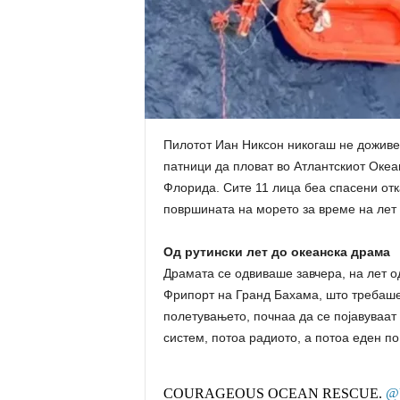
Пилотот Иан Никсон никогаш не доживеа
патници да пловат во Атлантскиот Океан
Флорида. Сите 11 лица беа спасени отк
површината на морето за време на лет
Од рутински лет до океанска драма
Драмата се одвиваше завчера, на лет 
Фрипорт на Гранд Бахама, што требаше 
полетувањето, почнаа да се појавуваат
систем, потоа радиото, а потоа еден по
COURAGEOUS OCEAN RESCUE.
@