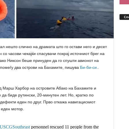
Сл
л нешто слично на драмата што го остави него и десет
 со часови чекајќи спасувачи покрај источниот брег на
ако Никсон беше принуден да го спушти авионот на
 помеѓу два острови на Бахамите, пишува
Би-би-си
..
од Марш Харбор на островите Абако на Бахамите и
да биде рутински, 20-минутен лет. Но, кратко по
 дефекти еден по друг. Прво откажа навигацискиот
 еден мотор.
USCGSoutheast
personnel rescued 11 people from the