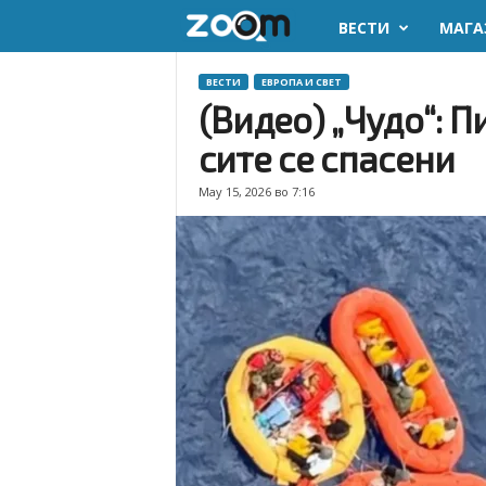
ВЕСТИ
МАГА
z
o
ВЕСТИ
ЕВРОПА И СВЕТ
(Видео) „Чудо“: 
o
сите се спасени
m
May 15, 2026 во 7:16
.
m
k