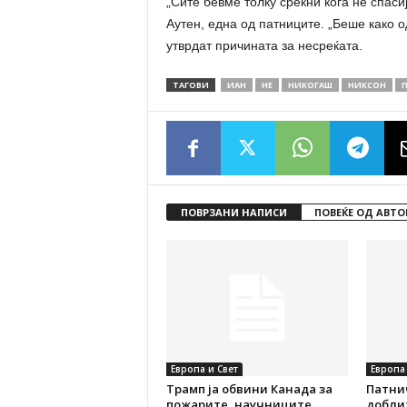
„Сите бевме толку среќни кога нè спас
Аутен, една од патниците. „Беше како о
утврдат причината за несреќата.
ТАГОВИ
ИАН
НЕ
НИКОГАШ
НИКСОН
ПОВРЗАНИ НАПИСИ
ПОВЕЌЕ ОД АВТО
Европа и Свет
Европа 
Трамп ја обвини Канада за
Патни
пожарите, научниците
добли