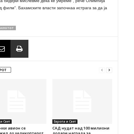
ија бидејќи мислевме дека ќе умреме“, рече Олимпија
д филм“. Бахамските власти започнаа истрага за да ја
ПИЛОТОТ
РОТ
и Свет
Европа и Свет
чки авион се
САД нудат над 100 милиони
жил до хеликоптерот
долари награда за