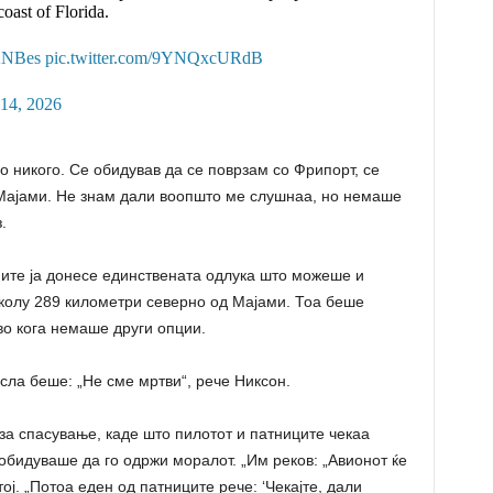
coast of Florida.
tKNBes
pic.twitter.com/9YNQxcURdB
14, 2026
о никого. Се обидував да се поврзам со Фрипорт, се
 Мајами. Не знам дали воопшто ме слушнаа, но немаше
.
мите ја донесе единствената одлука што можеше и
колу 289 километри северно од Мајами. Тоа беше
о кога немаше други опции.
сла беше: „Не сме мртви“, рече Никсон.
за спасување, каде што пилотот и патниците чекаа
 обидуваше да го одржи моралот. „Им реков: „Авионот ќе
тој. „Потоа еден од патниците рече: ‘Чекајте, дали