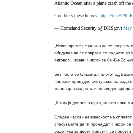
Atlantic Ocean after a plane crash off the 
God bless these heroes.
https://t.co/5Plh
— Homeland Security (@DHSgov)
May 
„Некое време не можев да се поврзам с
обидував да се поврзам со радиото во
одговор“, изјави Никсон за Си-Би-Ес њуз
Без писта во близина, пилотот од Баха
направи принудно слетување на вода о
маневар изведен како последно средств
„Штом ја допрев водата, мојата прва ми
Следеа часови неизвесност на сплавот 
спасувачите да ги пронајдат. Никсон се
биде тука за десет минути“, се присети 