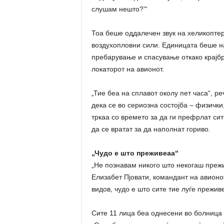
слушам нешто?’“
Тоа беше оддалечен звук на хеликоптер
воздухопловни сили. Единицата беше на
пребарување и спасување откако крајб
локаторот на авионот.
„Тие беа на сплавот околу пет часа“, 
дека се во сериозна состојба – физичк
тркаа со времето за да ги префрлат си
да се вратат за да наполнат гориво.
„Чудо е што преживеаа“
„Не познавам никого што некогаш прежи
Елизабет Пјовати, командант на авионо
видов, чудо е што сите тие луѓе прежив
Сите 11 лица беа однесени во болница 