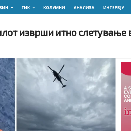
ЗИН
ГИК
KОЛУМНИ
AНАЛИЗА
ИНТЕРВЈУ
Пилот изврши итно слетување 