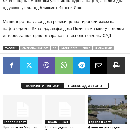
Кина е најголем светски увозник на сурова нафта, а голем дел
од увозот доаѓа од Блискиот Исток и Иран.
Министерот нагласи дека речиси целиот ирански извоз на
нафта оди кон Кина, додавајќи дека Пекинг има многу поголем
интерес за повторно отворање на теснецот отколку САД.
ТАГОВИ
АМЕРИКАНСКИОТ
ЗА
МИНИСТЕР
СКОТ
ФИНАНСИИ
ПОВРЗАНИ НАПИСИ
ПОВЕЌЕ ОД АВТОРОТ
Европа и Свет
Европа и Свет
Европа и Свет
Протести на Мајорка
Нов инцидент во
Дунав на рекордно