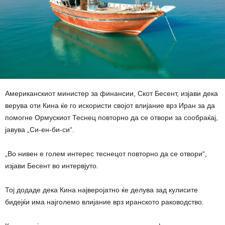
Американскиот министер за финансии, Скот Бесент, изјави дека
верува оти Кина ќе го искористи својот влијание врз Иран за да
помогне Ормускиот Теснец повторно да се отвори за сообраќај,
јавува „Си-ен-би-си“.
„Во нивен е голем интерес теснецот повторно да се отвори“,
изјави Бесент во интервјуто.
Тој додаде дека Кина најверојатно ќе делува зад кулисите
бидејќи има најголемо влијание врз иранското раководство.