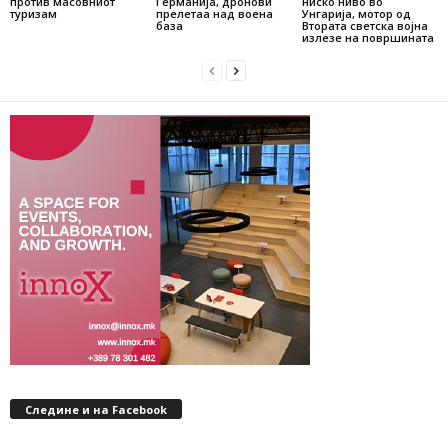
против масовниот
Германија, дронови
ниско ниво во
туризам
прелетаа над воена
Унгарија, мотор од
база
Втората светска војна
излезе на површината
Следине и на Facebook