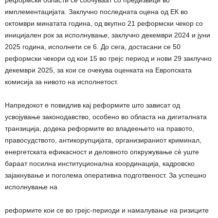
реформски области се соочуваат со предизвици во
имплементацијата. Заклучно последната оцена од ЕК во
октомври минатата година, од вкупно 21 реформски чекор со
иницијален рок за исполнување, заклучно декември 2024 и јуни
2025 година, исполнети се 6. До сега, достасани се 50
реформски чекори од кои 15 во грејс период и нови 29 заклучно
декември 2025, за кои се очекува оценката на Европската
комисија за нивото на исполнетост.
Напредокот е повидлив кај реформите што зависат од
усвојување законодавство, особено во областа на дигиталната
транзиција, додека реформите во владеењето на правото,
правосудството, антикорупцијата, организираниот криминал,
енергетската ефикасност и деловното опкружување сè уште
бараат посилна институционална координација, кадровско
зајакнување и поголема оперативна подготвеност. За успешно
исполнување на
реформите кои се во грејс-периоди и намалување на ризиците