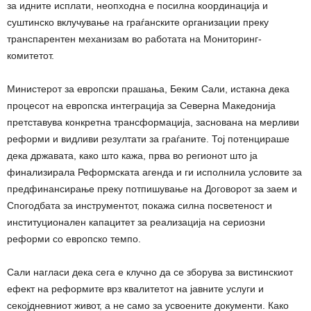
за идните исплати, неопходна е посилна координација и
суштинско вклучување на граѓанските организации преку
транспарентен механизам во работата на Мониторинг-
комитетот.
Министерот за европски прашања, Беким Сали, истакна дека
процесот на европска интеграција за Северна Македонија
претставува конкретна трансформација, заснована на мерливи
реформи и видливи резултати за граѓаните. Тој потенцираше
дека државата, како што кажа, прва во регионот што ја
финализирала Реформската агенда и ги исполнила условите за
предфинансирање преку потпишување на Договорот за заем и
Спогодбата за инструментот, покажа силна посветеност и
институционален капацитет за реализација на сериозни
реформи со европско темпо.
Сали нагласи дека сега е клучно да се зборува за вистинскиот
ефект на реформите врз квалитетот на јавните услуги и
секојдневниот живот, а не само за усвоените документи. Како