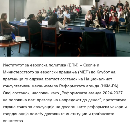
Институтот за европска политика (ЕПИ) – Скопје и
Министерството за европски прашања (МЕП) во Клубот на
пратеници го одржаа третиот состанок на Националниот
консултативен механизам за Реформската агенда (НКМ-РА).
Овој состанок, насловен како „Реформската агенда 2024-2027
на половина пат: преглед на напредокот до денес“, претставува
клучна точка за евалуација на досегашните реформски чекори и
координација помеѓу државните институции и граѓанското
општество.