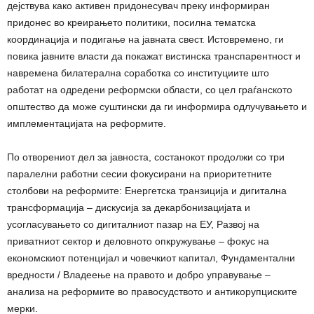
дејствува како активен придонесувач преку информиран
придонес во креирањето политики, посилна тематска
координација и подигање на јавната свест. Истовремено, ги
повика јавните власти да покажат вистинска транспарентност и
навремена билатерална соработка со институциите што
работат на одредени реформски области, со цел граѓанското
општество да може суштински да ги информира одлучувањето и
имплементацијата на реформите.
По отворениот дел за јавноста, состанокот продолжи со три
паралелни работни сесии фокусирани на приоритетните
столбови на реформите: Енергетска транзиција и дигитална
трансформација – дискусија за декарбонизацијата и
усогласувањето со дигиталниот пазар на ЕУ, Развој на
приватниот сектор и деловното опкружување – фокус на
економскиот потенцијал и човечкиот капитал, Фундаментални
вредности / Владеење на правото и добро управување –
анализа на реформите во правосудството и антикорупциските
мерки.