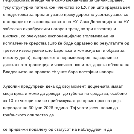
Реформската агенда не е само механизам за финансирање,
туку структурна патека кон членство во ЕУ, при што крајната цел
е подготовка за пристапување преку директно усогласување со
стандардите и законодавството на ЕУ. Иако Делегацијата на ЕУ
забележа охрабрувачки нагорен тренд во три извештајни
циклуси, со очекувано експоненцијално зголемување на
исплатените средства (што ќе биде одразено во резултатите од
третото известување што Европската комисија ќе ги објави за
неколку дена), напредокот е нерамномерен, највидлив во
дигиталната транзиција и човечкиот капитал, додека областа на
Владеењето на правото сè уште бара постојани напори.
Худолин предупреди дека од овој момент, доцнењата имаат
своја цена и може да доведат до губење на средства, особено
за 10-те чекори кои се приближуваат до првиот рок на грејс-
периодот на 30 јуни 2026 година. Тој упати јасен повик до
граѓанското општество да
се придвижи подалеку од статусот на набљудувач и да