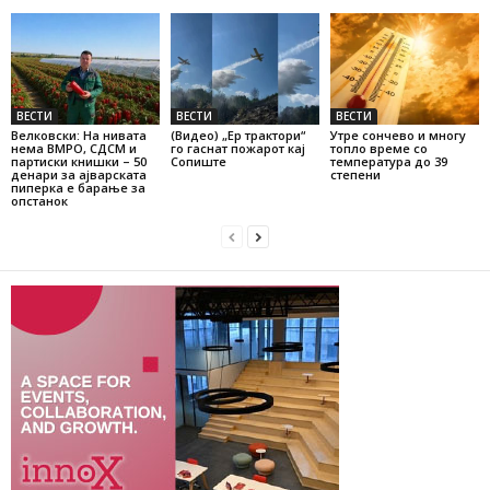
ВЕСТИ
ВЕСТИ
ВЕСТИ
Велковски: На нивата
(Видео) „Ер трактори“
Утре сончево и многу
нема ВМРО, СДСМ и
го гаснат пожарот кај
топло време со
партиски книшки – 50
Сопиште
температура до 39
денари за ајварската
степени
пиперка е барање за
опстанок