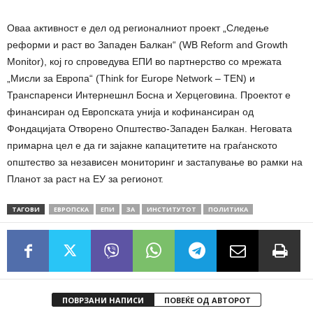
Оваа активност е дел од регионалниот проект „Следење
реформи и раст во Западен Балкан“ (WB Reform and Growth
Monitor), кој го спроведува ЕПИ во партнерство со мрежата
„Мисли за Европа“ (Think for Europe Network – TEN) и
Транспаренси Интернешнл Босна и Херцеговина. Проектот е
финансиран од Европската унија и кофинансиран од
Фондацијата Отворено Општество-Западен Балкан. Неговата
примарна цел е да ги зајакне капацитетите на граѓанското
општество за независен мониторинг и застапување во рамки на
Планот за раст на ЕУ за регионот.
ТАГОВИ
ЕВРОПСКА
ЕПИ
ЗА
ИНСТИТУТОТ
ПОЛИТИКА
ПОВРЗАНИ НАПИСИ
ПОВЕЌЕ ОД АВТОРОТ