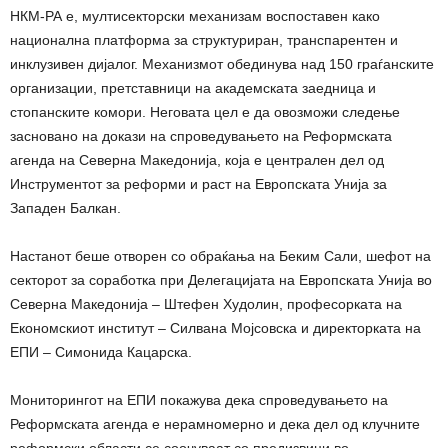
НКМ-РА е, мултисекторски механизам воспоставен како
национална платформа за структуриран, транспарентен и
инклузивен дијалог. Механизмот обединува над 150 граѓанските
организации, претставници на академската заедница и
стопанските комори. Неговата цел е да овозможи следење
засновано на докази на спроведувањето на Реформската
агенда на Северна Македонија, која е централен дел од
Инструментот за реформи и раст на Европската Унија за
Западен Балкан.
Настанот беше отворен со обраќања на Беким Сали, шефот на
секторот за соработка при Делегацијата на Европската Унија во
Северна Македонија – Штефен Худолин, професорката на
Економскиот институт – Силвана Мојсовска и директорката на
ЕПИ – Симонида Кацарска.
Мониторингот на ЕПИ покажува дека спроведувањето на
Реформската агенда е нерамномерно и дека дел од клучните