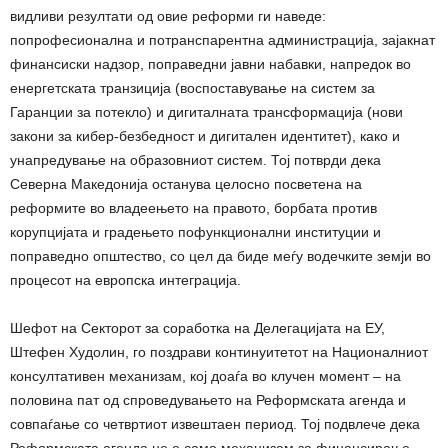
видливи резултати од овие реформи ги наведе:
попрофесионална и потранспарентна администрација, зајакнат
финансиски надзор, поправедни јавни набавки, напредок во
енергетската транзиција (воспоставување на систем за
Гаранции за потекло) и дигиталната трансформација (нови
закони за кибер-безбедност и дигитален идентитет), како и
унапредување на образовниот систем. Тој потврди дека
Северна Македонија останува целосно посветена на
реформите во владеењето на правото, борбата против
корупцијата и градењето пофункционални институции и
поправедно општество, со цел да биде меѓу водечките земји во
процесот на европска интеграција.
Шефот на Секторот за соработка на Делегацијата на ЕУ,
Штефен Худолин, го поздрави континуитетот на Националниот
консултативен механизам, кој доаѓа во клучен момент – на
половина пат од спроведувањето на Реформската агенда и
совпаѓање со четвртиот извештаен период. Тој подвлече дека