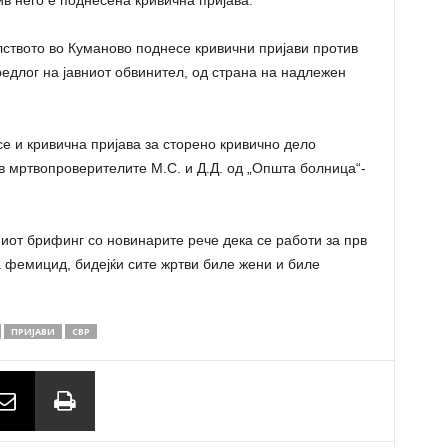
ив него е поднесена кривична пријава.
ството во Куманово поднесе кривични пријави против
предлог на јавниот обвинител, од страна на надлежен
 и кривична пријава за сторено кривично дело
 мртвопроверителите М.С. и Д.Д. од „Општа болница“-
т брифинг со новинарите рече дека се работи за прв
а фемицид, бидејќи сите жртви биле жени и биле
ПРИЈАВИ
СВР