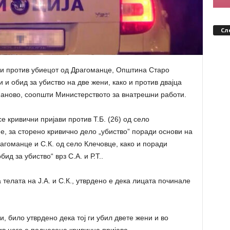
Сл
и против убиецот од Драгоманце, Општина Старо
 и обид за убиство на две жени, како и против двајца
аново, соопшти Министерството за внатрешни работи.
кривични пријави против Т.Б. (26) од село
, за сторено кривично дело „убиство” поради основи на
агоманце и С.К. од село Клечовце, како и поради
д за убиство“ врз С.А. и Р.Т..
телата на Ј.А. и С.К., утврдено е дека лицата починале
и, било утврдено дека тој ги убил двете жени и во