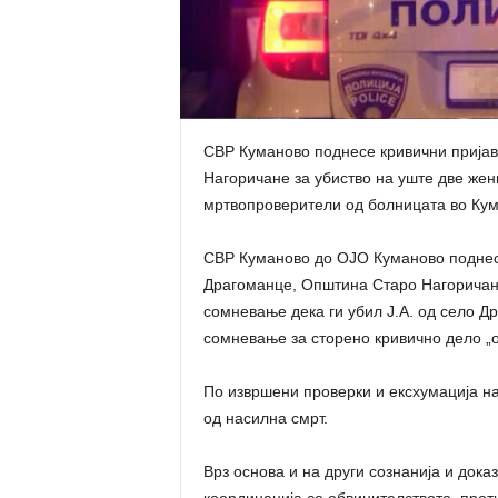
СВР Куманово поднесе кривични пријав
Нагоричане за убиство на уште две жени
мртвопроверители од болницата во Кум
СВР Куманово до ОЈО Куманово поднесе 
Драгоманце, Општина Старо Нагоричане
сомневање дека ги убил Ј.А. од село Др
сомневање за сторено кривично дело „оби
По извршени проверки и ексхумација на 
од насилна смрт.
Врз основа и на други сознанија и доказ