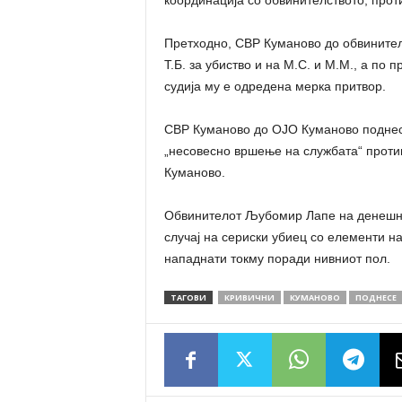
координација со обвинителството, прот
Претходно, СВР Куманово до обвинител
Т.Б. за убиство и на М.С. и М.М., а по 
судија му е одредена мерка притвор.
СВР Куманово до ОЈО Куманово поднесе
„несовесно вршење на службата“ против
Куманово.
Обвинителот Љубомир Лапе на денешнио
случај на сериски убиец со елементи н
нападнати токму поради нивниот пол.
ТАГОВИ
КРИВИЧНИ
КУМАНОВО
ПОДНЕСЕ