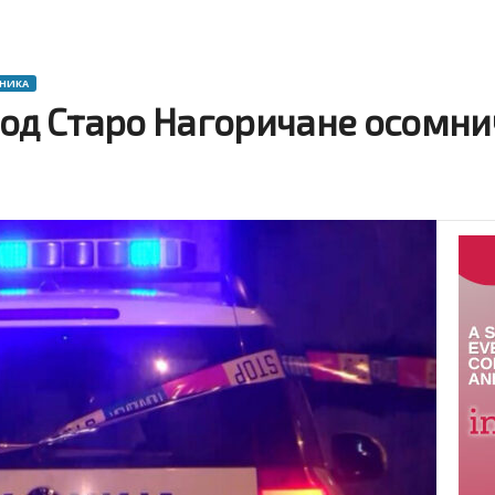
ОНИКА
 од Старо Нагоричане осомни