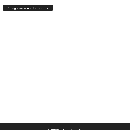
Следине и на Facebook
Импресум
Контакт