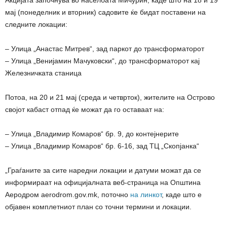
Акцијата започнува во населбата Мичурин, каде што на 18 и 19
мај (понеделник и вторник) садовите ќе бидат поставени на
следните локации:
– Улица „Анастас Митрев“, зад паркот до трансформаторот
– Улица „Венијамин Мачуковски“, до трансформаторот кај
Железничката станица
Потоа, на 20 и 21 мај (среда и четврток), жителите на Острово
својот кабаст отпад ќе можат да го оставаат на:
– Улица „Владимир Комаров“ бр. 9, до контејнерите
– Улица „Владимир Комаров“ бр. 6-16, зад ТЦ „Скопјанка“
„Граѓаните за сите наредни локации и датуми можат да се
информираат на официјалната веб-страница на Општина
Аеродром aerodrom.gov.mk, поточно
на линкот
, каде што е
објавен комплетниот план со точни термини и локации.