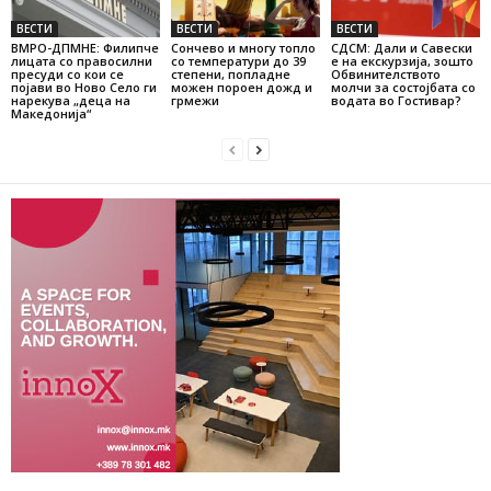
ВЕСТИ
ВЕСТИ
ВЕСТИ
ВМРО-ДПМНЕ: Филипче
Сончево и многу топло
СДСМ: Дали и Савески
лицата со правосилни
со температури до 39
е на екскурзија, зошто
пресуди со кои се
степени, попладне
Обвинителството
појави во Ново Село ги
можен пороен дожд и
молчи за состојбата со
нарекува „деца на
грмежи
водата во Гостивар?
Македонија“