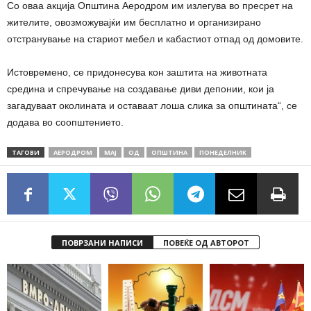
Со оваа акција Општина Аеродром им излегува во пресрет на
жителите, овозможувајќи им бесплатно и организирано
отстранување на стариот мебел и кабастиот отпад од домовите.
Истовремено, се придонесува кон заштита на животната
средина и спречување на создавање диви депонии, кои ја
загадуваат околината и оставаат лоша слика за општината“, се
додава во соопштението.
ТАГОВИ
АЕРОДРОМ
МАЈ
ОД
ОПШТИНА
ПОНЕДЕЛНИК
ПОВРЗАНИ НАПИСИ
ПОВЕЌЕ ОД АВТОРОТ