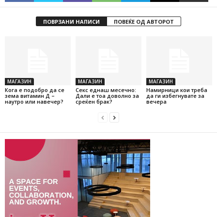
ПОВРЗАНИ НАПИСИ
ПОВЕЌЕ ОД АВТОРОТ
МАГАЗИН
МАГАЗИН
МАГАЗИН
Кога е подобро да се
Секс еднаш месечно:
Намирници кои треба
зема витамин Д –
Дали е тоа доволно за
да ги избегнувате за
наутро или навечер?
среќен брак?
вечера