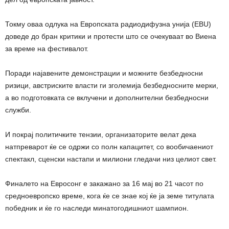
Токму оваа одлука на Европската радиодифузна унија (EBU)
доведе до бран критики и протести што се очекуваат во Виена
за време на фестивалот.
Поради најавените демонстрации и можните безбедносни
ризици, австриските власти ги зголемија безбедносните мерки,
а во подготовката се вклучени и дополнителни безбедносни
служби.
И покрај политичките тензии, организаторите велат дека
натпреварот ќе се одржи со полн капацитет, со вообичаениот
спектакл, сценски настапи и милиони гледачи низ целиот свет.
Финалето на Евросонг е закажано за 16 мај во 21 часот по
средноевропско време, кога ќе се знае кој ќе ја земе титулата
победник и ќе го наследи минатогодишниот шампион.