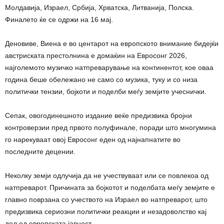
Молдавија, Израел, Србија, Хрватска, Литванија, Полска.
Финалето ќе се одржи на 16 мај.
Деновиве, Виена е во центарот на европското внимание бидејќи
австриската престолнина е домаќин на Евросонг 2026,
најголемото музичко натпреварување на континентот, кое оваа
година беше обележано не само со музика, туку и со низа
политички тензии, бојкоти и поделби меѓу земјите учеснички.
Сепак, овогодинешното издание веќе предизвика бројни
контроверзии пред првото полуфинале, поради што многумина
го нарекуваат овој Евросонг еден од најнапнатите во
последните децении.
Неколку земји одлучија да не учествуваат или се повлекоа од
натпреварот. Причината за бојкотот и поделбата меѓу земјите е
главно поврзана со учеството на Израел во натпреварот, што
предизвика сериозни политички реакции и незадоволство кај
дел од европската јавност.