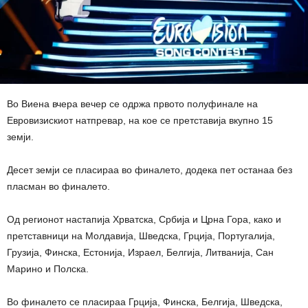
Во Виена вчера вечер се одржа првото полуфинале на
Евровизискиот натпревар, на кое се претставија вкупно 15
земји.
Десет земји се пласираа во финалето, додека пет останаа без
пласман во финалето.
Од регионот настапија Хрватска, Србија и Црна Гора, како и
претставници на Молдавија, Шведска, Грција, Португалија,
Грузија, Финска, Естонија, Израел, Белгија, Литванија, Сан
Марино и Полска.
Во финалето се пласираа Грција, Финска, Белгија, Шведска,