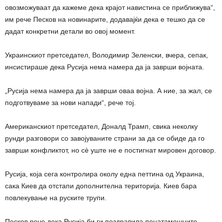
овозможуваат да кажеме дека крајот навистина се приближува“,
им рече Песков на новинарите, додавајќи дека е тешко да се
дадат конкретни детали во овој момент.
Украинскиот претседател, Володимир Зеленски, вчера, сепак,
инсистираше дека Русија нема намера да ја заврши војната.
„Русија нема намера да ја заврши оваа војна. А ние, за жал, се
подготвуваме за нови напади“, рече тој.
Американскиот претседател, Доналд Трамп, свика неколку
рунди разговори со завојуваните страни за да се обиде да го
заврши конфликтот, но сè уште не е постигнат мировен договор.
Русија, која сега контролира околу една петтина од Украина,
сака Киев да отстапи дополнителна територија. Киев бара
повлекување на руските трупи.
Песков рече дека Русија би ги поздравила понатамошните