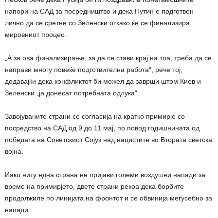
напори на САД за посредништво и дека Путин е подготвен
лично да се сретне со Зеленски откако ќе се финализира
мировниот процес.
„А за ова финализирање, за да се стави крај на тоа, треба да се
направи многу повеќе подготвителна работа“, рече тој,
додавајќи дека конфликтот би можел да заврши штом Киев и
Зеленски „ја донесат потребната одлука“.
Завојуваните страни се согласија на кратко примирје со
посредство на САД од 9 до 11 мај, по повод годишнината од
победата на Советскиот Сојуз над нацистите во Втората светска
војна.
Иако ниту една страна не пријави големи воздушни напади за
време на примирјето, двете страни рекоа дека борбите
продолжиле по линијата на фронтот и се обвинија меѓусебно за
напади.