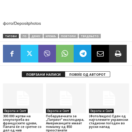
фото/Depositphotos
ТАГОВИ
ГО
ДЕНЕС
КРЕМЉ
ПОВТОРИ
ТВРДЕЊЕТО
ПОВРЗАНИ НАПИСИ
ПОВЕЌЕ ОД АВТОРОТ
Европа и Свет
Европа и Свет
Европа и Свет
300.000 жртви на
Побарувачката за
(Фото/видео) Еден од
злоупотреба во
„Патриот“ експлодира,
најголемите украински
француските цркви,
Американците имаат
стадиони погоден во
Папата ќе се сретне со
помалку од 850
руски напад
дел од нив
преостанати