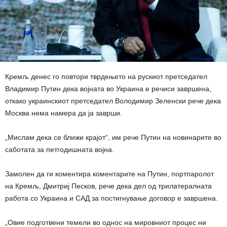
Кремљ денес го повтори тврдењето на рускиот претседател
Владимир Путин дека војната во Украина е речиси завршена,
откако украинскиот претседател Володимир Зеленски рече дека
Москва нема намера да ја заврши.
„Мислам дека се ближи крајот“, им рече Путин на новинарите во
саботата за петгодишната војна.
Замолен да ги коментира коментарите на Путин, портпаролот
на Кремљ, Дмитриј Песков, рече дека дел од трилатералната
работа со Украина и САД за постигнување договор е завршена.
„Овие подготвени темели во однос на мировниот процес ни