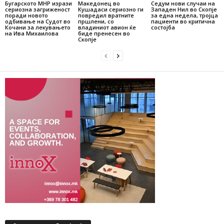
Бугарското МНР изрази
Македонец во
Седум нови случаи на
сериозна загриженост
Кушадаси сериозно ги
Западен Нил во Скопје
поради новото
повредил вратните
за една недела, тројца
одбивање на Судот во
пршлени, со
пациенти во критична
Кочани за лекувањето
владиниот авион ќе
состојба
на Ива Михаилова
биде пренесен во
Скопје