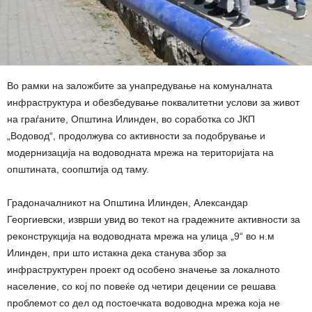
Во рамки на заложбите за унапредување на комуналната
инфраструктура и обезбедување поквалитетни услови за живот
на граѓаните, Општина Илинден, во соработка со ЈКП
„Водовод“, продолжува со активности за подобрување и
модернизација на водоводната мрежа на територијата на
општината, соопштија од таму.
Градоначалникот на Општина Илинден, Александар
Георгиевски, изврши увид во текот на градежните активности за
реконструкција на водоводната мрежа на улица „9“ во н.м
Илинден, при што истакна дека станува збор за
инфраструктурен проект од особено значење за локалното
население, со кој по повеќе од четири децении се решава
проблемот со дел од постоечката водоводна мрежа која не