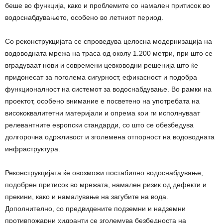
беше во функција, како и проблемите со намален притисок во
водоснабдувањето, особено во летниот период.
Со реконструкцијата се спроведува целосна модернизација на
водоводната мрежа на траса од околу 1.200 метри, при што се
вградуваат нови и современи цевководни решенија што ќе
придонесат за поголема сигурност, ефикасност и подобра
функционалност на системот за водоснабдување. Во рамки на
проектот, особено внимание е посветено на употребата на
висококвалитетни материјали и опрема кои ги исполнуваат
релевантните европски стандарди, со што се обезбедува
долгорочна одржливост и зголемена отпорност на водоводната
инфраструктура.
Реконструкцијата ќе овозможи постабилно водоснабдување,
подобрен притисок во мрежата, намален ризик од дефекти и
прекини, како и намалување на загубите на вода.
Дополнително, со предвидените подземни и надземни
противпожарни хидранти се зголемува безбедноста на