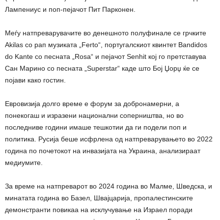
Лампениус и поп-пејачот Пит Парконен.
Меѓу натпреварувачите во денешното полуфинале се грчките
Akilas со рап музиката „Ferto“, португалскиот квинтет Bandidos
do Kante со песната „Rosa“ и пејачот Senhit кој го претставува
Сан Марино со песната „Superstar“ каде што Бој Џорџ ќе се
појави како гостин.
Евровизија долго време е форум за добронамерни, а
понекогаш и изразени национални соперништва, но во
последниве години имаше тешкотии да ги подели поп и
политика. Русија беше исфрлена од натпреварувањето во 2022
година по почетокот на инвазијата на Украина, анализираат
медиумите.
За време на натпреварот во 2024 година во Малме, Шведска, и
минатата година во Базел, Швајцарија, пропалестинските
демонстранти повикаа на исклучување на Израел поради