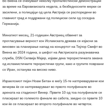
Во Виена се очекуваат неколку пропалестински демонстрации
за време на Евровизиската недела, а безбедносните мерки се
засилени, а полицајци од цела Австрија се распоредени во
главниот град и поддржани од полициски сили од соседна
Германија.
Минатиот месец, 21-годишен Австриец обвинет за
прогласување верност кон Исламската држава се изјасни за
виновен за планирање напад на концертот на Тејлор Свифт во
Виена во 2024 година, а шефот на Австриската разузнавачка
служба, DSN Силвија Мајер, изјави дека терористичката закана
од исламистичките терористички групи, како и групите поврзани
со Иран, останува на високо ниво.
Израелскиот пејач Ноам Бетан е меѓу 15-те натпреварувачи кои
вечерва ќе се натпреваруваат во првото полуфинале во
арената на стадионот Винер. Првите 10 од тоа полуфинале се
пласираат во големото финале во сабота, заедно со првите 10
кои ќе се пласираат во второто полуфинале во четврток.