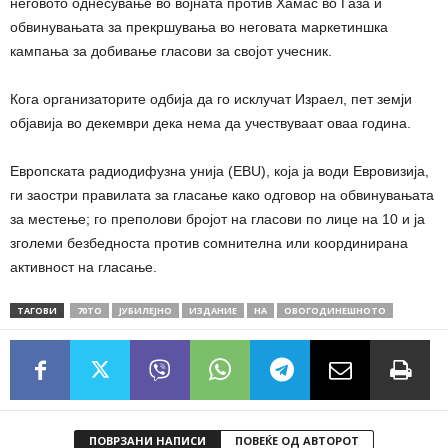
неговото однесување во војната против Хамас во Газа и
обвинувањата за прекршувања во неговата маркетиншка
кампања за добивање гласови за својот учесник.
Кога организаторите одбија да го исклучат Израел, пет земји
објавија во декември дека нема да учествуваат оваа година.
Европската радиодифузна унија (EBU), која ја води Евровизија,
ги заостри правилата за гласање како одговор на обвинувањата
за местење; го преполови бројот на гласови по лице на 10 и ја
зголеми безбедноста против сомнителна или координирана
активност на гласање.
ТАГОВИ
70ТО
ЈУБИЛЕЈНО
ИЗДАНИЕ
НА
ОВОГОДИНЕШНОТО
ПОВРЗАНИ НАПИСИ
ПОВЕЌЕ ОД АВТОРОТ