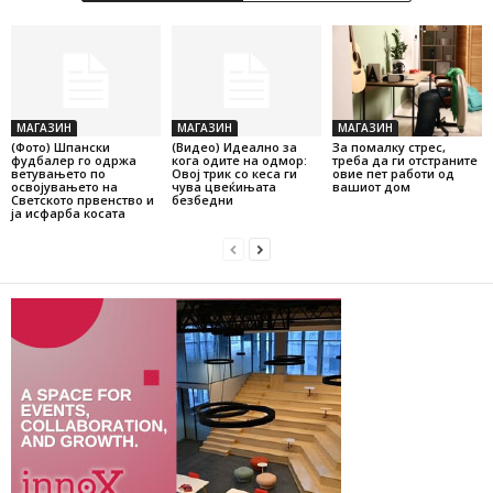
МАГАЗИН
МАГАЗИН
МАГАЗИН
(Фото) Шпански
(Видео) Идеално за
За помалку стрес,
фудбалер го одржа
кога одите на одмор:
треба да ги отстраните
ветувањето по
Овој трик со кеса ги
овие пет работи од
освојувањето на
чува цвеќињата
вашиот дом
Светското првенство и
безбедни
ја исфарба косата