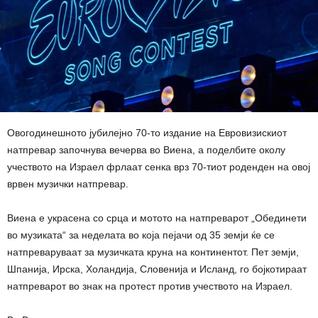
Овогодинешното јубилејно 70-то издание на Евровизискиот
натпревар започнува вечерва во Виена, а поделбите околу
учеството на Израел фрлаат сенка врз 70-тиот роденден на овој
врвен музички натпревар.
Виена е украсена со срца и мотото на натпреварот „Обединети
во музиката“ за неделата во која пејачи од 35 земји ќе се
натпреваруваат за музичката круна на континентот. Пет земји,
Шпанија, Ирска, Холандија, Словенија и Исланд, го бојкотираат
натпреварот во знак на протест против учеството на Израел.