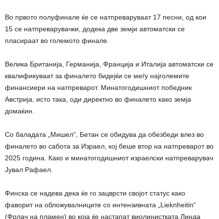
Во првото полуфинале ќе се натпреваруваат 17 песни, од кои
15 се натпреварувачки, додека две земји автоматски се
пласираат во големото финале.
Велика Британија, Германија, Франција и Италија автоматски се
квалификуваат за финалето бидејќи се меѓу најголемите
финансиери на натпреварот. Минатогодишниот победник
Австрија, исто така, оди директно во финалето како земја
домаќин.
Со баладата „Мишел“, Бетан се обидува да обезбеди влез во
финалето во сабота за Израел, кој беше втор на натпреварот во
2025 година. Како и минатогодишниот израелски натпреварувач
Јувал Рафаел.
Финска се надева дека ќе го зацврсти својот статус како
фаворит на обложувалниците со интензивната „Lieknheitin“
(Фрлач на пламен) во која ќе настапат виолинистката Линда