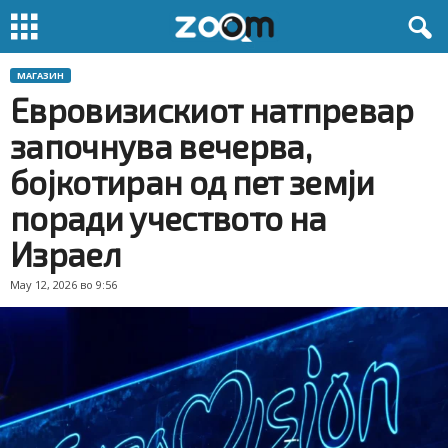
МАГАЗИН
Евровизискиот натпревар
започнува вечерва,
бојкотиран од пет земји
поради учеството на
Израел
May 12, 2026 во 9:56