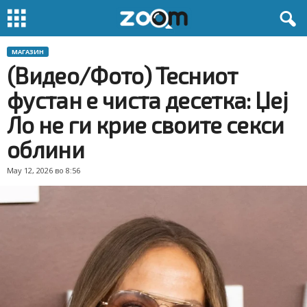
МАГАЗИН
(Видео/Фото) Тесниот
фустан е чиста десетка: Џеј
Ло не ги крие своите секси
облини
May 12, 2026 во 8:56