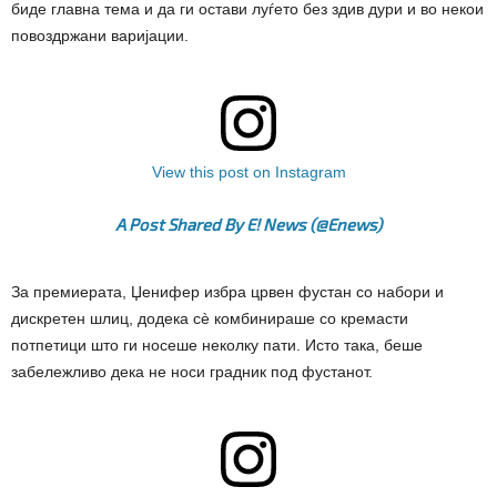
биде главна тема и да ги остави луѓето без здив дури и во некои
повоздржани варијации.
View this post on Instagram
A Post Shared By E! News (@enews)
За премиерата, Џенифер избра црвен фустан со набори и
дискретен шлиц, додека сè комбинираше со кремасти
потпетици што ги носеше неколку пати. Исто така, беше
забележливо дека не носи градник под фустанот.