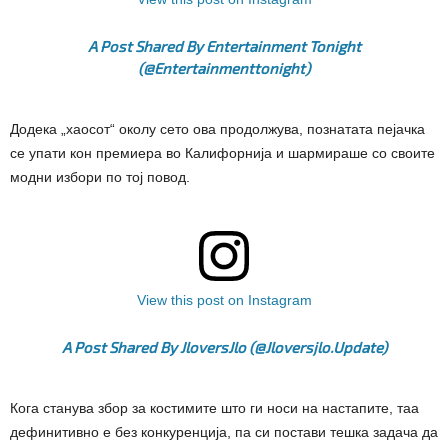
A Post Shared By Entertainment Tonight
(@entertainmenttonight)
Додека „хаосот“ околу сето ова продолжува, познатата пејачка
се упати кон премиера во Калифорнија и шармираше со своите
модни избори по тој повод.
View this post on Instagram
A Post Shared By JloversJlo (@jloversjlo.update)
Кога станува збор за костимите што ги носи на настапите, таа
дефинитивно е без конкуренција, па си постави тешка задача да