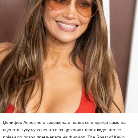
Џенифер Лопез не е совршена и полна со енергија само на
сцената, туку чува нешто и за црвениот тепих каде што се
појави по повод премиерата на филмот „The Roast of Kevin