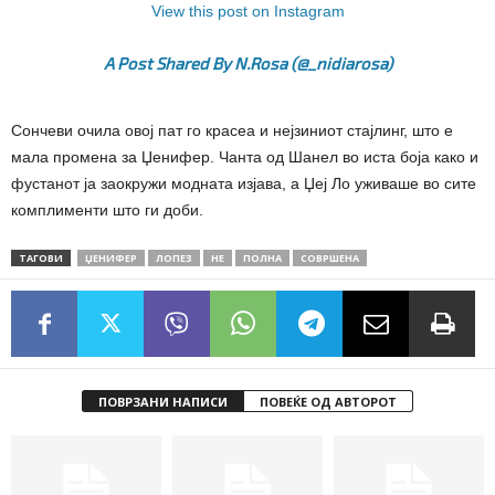
View this post on Instagram
A Post Shared By N.Rosa (@_nidiarosa)
Сончеви очила овој пат го красеа и нејзиниот стајлинг, што е
мала промена за Џенифер. Чанта од Шанел во иста боја како и
фустанот ја заокружи модната изјава, а Џеј Ло уживаше во сите
комплименти што ги доби.
ТАГОВИ
ЏЕНИФЕР
ЛОПЕЗ
НЕ
ПОЛНА
СОВРШЕНА
ПОВРЗАНИ НАПИСИ
ПОВЕЌЕ ОД АВТОРОТ