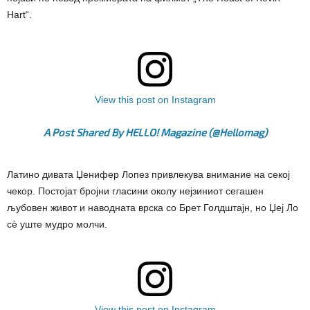
Hart“.
View this post on Instagram
A Post Shared By HELLO! Magazine (@hellomag)
Латино дивата Џенифер Лопез привлекува внимание на секој
чекор. Постојат бројни гласини околу нејзиниот сегашен
љубовен живот и наводната врска со Брет Голдштајн, но Џеј Ло
сè уште мудро молчи.
View this post on Instagram