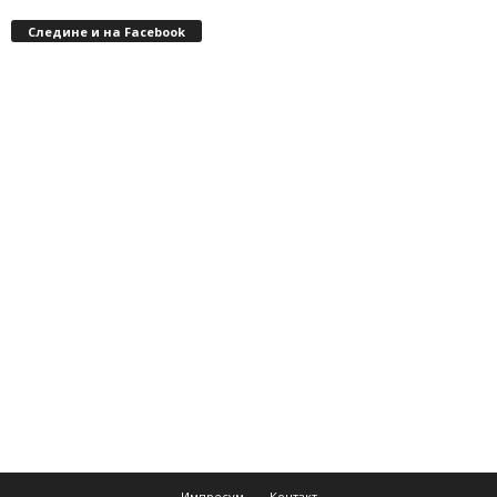
Следине и на Facebook
Импресум
Контакт