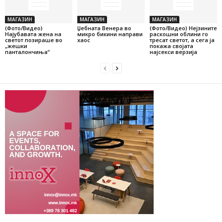
МАГАЗИН
МАГАЗИН
МАГАЗИН
(Фото/Видео)
Џебната Венера во
(Фото/Видео) Нејзините
Најубавата жена на
микро бикини направи
раскошни облини го
светот позираше во
хаос
тресат светот, а сега ја
„жешки
покажа својата
панталончиња“
најсекси верзија