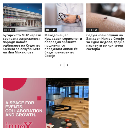
ВЕСТИ
ВЕСТИ
ВЕСТИ
Бугарското МНР изрази
Македонец во
Седум нови случаи на
сериозна загриженост
Кушадаси сериозно ги
Западен Нил во Скопје
поради новото
повредил вратните
за една недела, тројца
одбивање на Судот во
пршлени, со
пациенти во критична
Кочани за лекувањето
владиниот авион ќе
состојба
на Ива Михаилова
биде пренесен во
Скопје