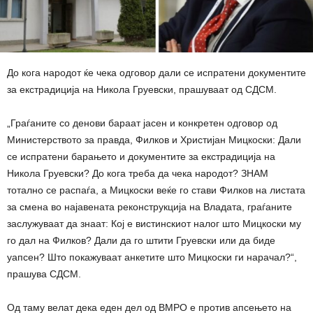
До кога народот ќе чека одговор дали се испратени документите
за екстрадиција на Никола Груевски, прашуваат од СДСМ.
„Граѓаните со денови бараат јасен и конкретен одговор од
Министерството за правда, Филков и Христијан Мицкоски: Дали
се испратени барањето и документите за екстрадиција на
Никола Груевски? До кога треба да чека народот? ЗНАМ
тотално се распаѓа, а Мицкоски веќе го стави Филков на листата
за смена во најавената реконструкција на Владата, граѓаните
заслужуваат да знаат: Кој е вистинскиот налог што Мицкоски му
го дал на Филков? Дали да го штити Груевски или да биде
уапсен? Што покажуваат анкетите што Мицкоски ги нарачал?“,
прашува СДСМ.
Од таму велат дека еден дел од ВМРО е против апсењето на