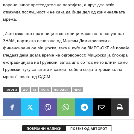
поранешниот претседател на партијата, а друг дел веќе
откажува послушност и не сака да биде дел од криминалната
мрежа.
„Исто како што пратеници и советници масовно го напуштаат
ЗНАМ, партијата основана од Максим Димитриевски а
финансирана од Мицкоски, така и луѓе од ВМРО-ОКГ сè повеќе
гледаат дека доаѓа време на одговорност. Мицкоски ја блокира
екстрадицијата на Груевски, затоа што со тоа не го штити само
Груевски, туку се штити и самиот себе и својата криминална
мрежа“, велат од СДСМ.
ТАГОВИ
ДО
ЌЕ
КОГА
НАРОДОТ
ЧЕКА
ПОВРЗАНИ НАПИСИ
ПОВЕЌЕ ОД АВТОРОТ