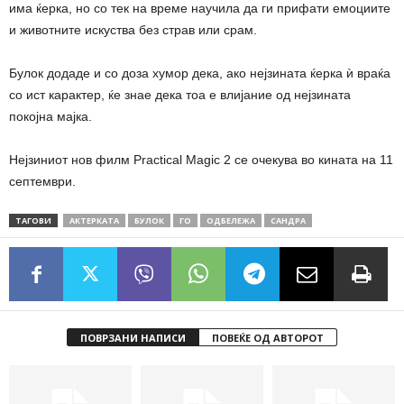
има ќерка, но со тек на време научила да ги прифати емоциите
и животните искуства без страв или срам.
Булок додаде и со доза хумор дека, ако нејзината ќерка ѝ враќа
со ист карактер, ќе знае дека тоа е влијание од нејзината
покојна мајка.
Нејзиниот нов филм Practical Magic 2 се очекува во кината на 11
септември.
ТАГОВИ
АКТЕРКАТА
БУЛОК
ГО
ОДБЕЛЕЖА
САНДРА
ПОВРЗАНИ НАПИСИ
ПОВЕЌЕ ОД АВТОРОТ