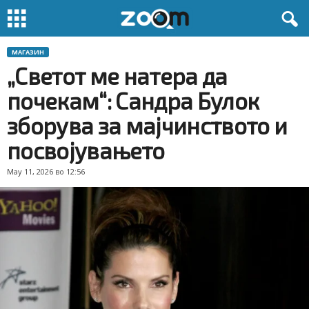
МАГАЗИН
„Светот ме натера да
почекам“: Сандра Булок
зборува за мајчинството и
посвојувањето
May 11, 2026 во 12:56