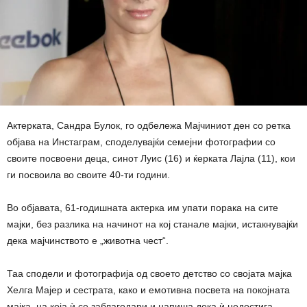
Актерката, Сандра Булок, го одбележа Мајчиниот ден со ретка
објава на Инстаграм, споделувајќи семејни фотографии со
своите посвоени деца, синот Луис (16) и ќерката Лајла (11), кои
ги посвоила во своите 40-ти години.
Во објавата, 61-годишната актерка им упати порака на сите
мајки, без разлика на начинот на кој станале мајки, истакнувајќи
дека мајчинството е „животна чест“.
Таа сподели и фотографија од своето детство со својата мајка
Хелга Мајер и сестрата, како и емотивна посвета на покојната
мајка, на која ѝ се заблагодари и напиша дека ѝ недостига.