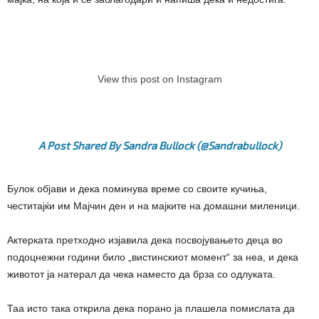
View this post on Instagram
A Post Shared By Sandra Bullock (@sandrabullock)
Булок објави и дека поминува време со своите кучиња,
честитајќи им Мајчин ден и на мајките на домашни миленици.
Актерката претходно изјавила дека посвојувањето деца во
подоцнежни години било „вистинскиот момент“ за неа, и дека
животот ја натерал да чека наместо да брза со одлуката.
Таа исто така открила дека порано ја плашела помислата да