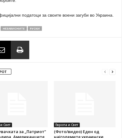
борбите.
фицијални податоци за своите воени загуби во Украина.
НЕЗАВИСНИТЕ
РУСКИ
РОТ
и Свет
Европа и Свет
вачката за „Патриот“
(Фото/видео) Еден од
одира, Американците
најголемите украински