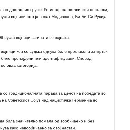
авно достапниот руски Регистар на оставински постапки,
 руски војници што ја водат Медиазона, Би-Би-Си Русија
 руски војници загинати во војната.
 војници кои со судска одлука биле прогласени за мртви
не биле пронајдени или идентификувани. Според
 во оваа категорија.
а со традиционалната парада за Денот на победата во
а на Советскиот Сојуз над нацистичка Германија во
а била значително помала од вообичаено и без
нува како невообичаено за овој настан.