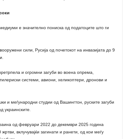
соки
медиуми е значително пониска од податоците што ги
ооружени сили, Русија од почетокот на инвазијата до 9
и.
 претрпела и огромни загуби во воена опрема,
ртилериски системи, авиони, хеликоптери, дронови и
ки и меѓународни студии од Вашингтон, руските загуби
од украинските.
краина од февруари 2022 до декември 2025 година
жртви, вклучувајќи загинати и ранети, од кои меѓу