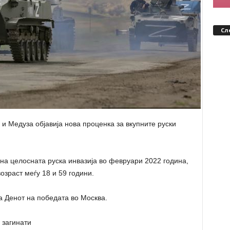
Сл
 Медуза објавија нова проценка за вкупните руски
 на целосната руска инвазија во февруари 2022 година,
озраст меѓу 18 и 59 години.
а Денот на победата во Москва.
 загинати