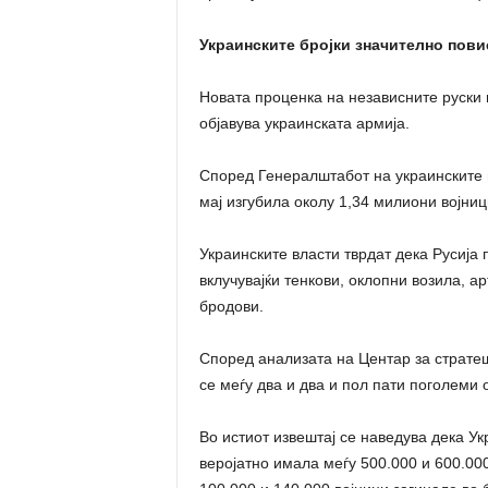
Украинските бројки значително пови
Новата проценка на независните руски 
објавува украинската армија.
Според Генералштабот на украинските в
мај изгубила околу 1,34 милиони војниц
Украинските власти тврдат дека Русија
вклучувајќи тенкови, оклопни возила, а
бродови.
Според анализата на Центар за стратеш
се меѓу два и два и пол пати поголеми 
Во истиот извештај се наведува дека У
веројатно имала меѓу 500.000 и 600.000 