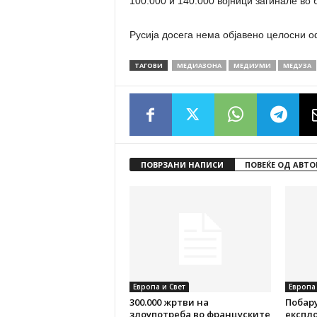
100.000 и 140.000 војници загинале во 
Русија досега нема објавено целосни о
ТАГОВИ
МЕДИАЗОНА
МЕДИУМИ
МЕДУЗА
ПОВРЗАНИ НАПИСИ
ПОВЕЌЕ ОД АВТО
Европа и Свет
Европа 
300.000 жртви на
Побару
злоупотреба во француските
експл