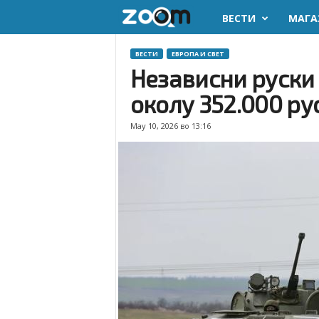
ВЕСТИ
МАГА
z
o
ВЕСТИ
ЕВРОПА И СВЕТ
Независни руски 
o
околу 352.000 ру
m
May 10, 2026 во 13:16
.
m
k