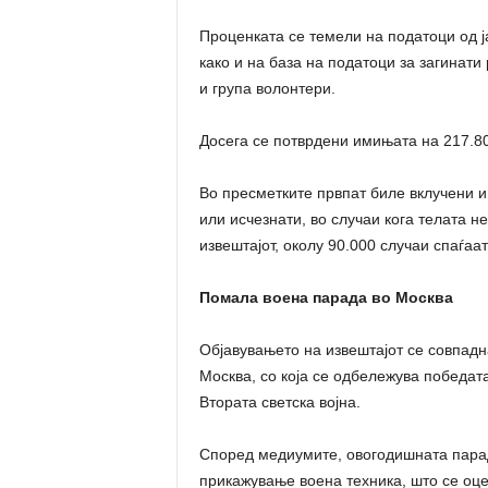
Проценката се темели на податоци од ј
како и на база на податоци за загинати
и група волонтери.
Досега се потврдени имињата на 217.808
Во пресметките првпат биле вклучени и
или исчезнати, во случаи кога телата 
извештајот, околу 90.000 случаи спаѓаат
Помала воена парада во Москва
Објавувањето на извештајот се совпадн
Москва, со која се одбележува победат
Втората светска војна.
Според медиумите, овогодишната парад
прикажување воена техника, што се оце