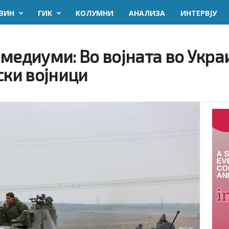
ЗИН
ГИК
KОЛУМНИ
AНАЛИЗА
ИНТЕРВЈУ
медиуми: Во војната во Укра
ски војници