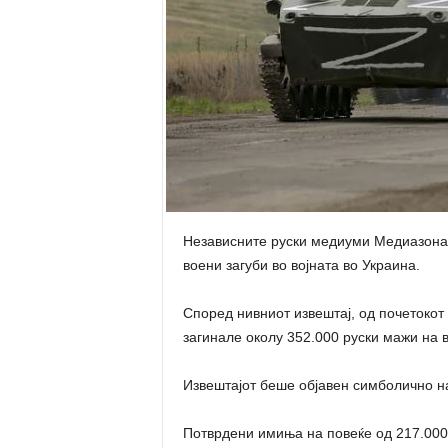
Независните руски медиуми Медиазона и
воени загуби во војната во Украина.
Според нивниот извештај, од почетокот
загинале околу 352.000 руски мажи на в
Извештајот беше објавен симболично н
Потврдени имиња на повеќе од 217.000