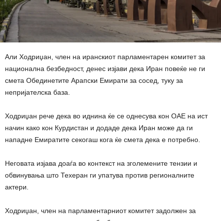
Али Ходриџан, член на иранскиот парламентарен комитет за
национална безбедност, денес изјави дека Иран повеќе не ги
смета Обединетите Арапски Емирати за сосед, туку за
непријателска база.
Ходриџан рече дека во иднина ќе се однесува кон ОАЕ на ист
начин како кон Курдистан и додаде дека Иран може да ги
нападне Емиратите секогаш кога ќе смета дека е потребно.
Неговата изјава доаѓа во контекст на зголемените тензии и
обвинувања што Техеран ги упатува против регионалните
актери.
Ходриџан, член на парламентарниот комитет задолжен за