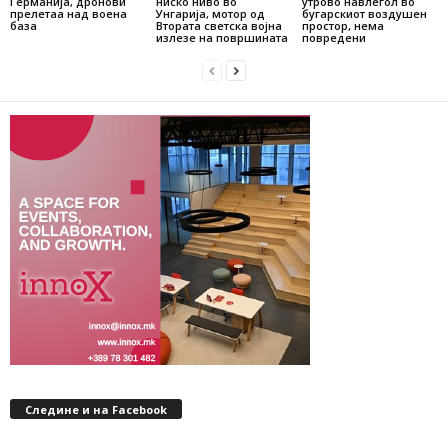
Германија, дронови
ниско ниво во
утрово навлегол во
прелетаа над воена
Унгарија, мотор од
бугарскиот воздушен
база
Втората светска војна
простор, нема
излезе на површината
повредени
Следине и на Facebook