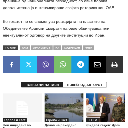
прашања од националната безбедност, со овие пораки
дополнително ја интензивираше својата реторика кон ОАЕ.
Во текстот не се споменува реакцијата на властите на
Обединетите Арапски Емирати на овие обвинувања или
евентуалниот одговор на другите институции во Иран.
ТАГОВИ
АЛИ
ИРАНСКИОТ
НА
ХОДРИЏАН
ЧЛЕН
ПОВРЗАНИ НАПИСИ
ПОВЕЌЕ ОД АВТОРОТ
Европа и Свет
Европа и Свет
ВЕСТИ
Нов инцидент во
Дунав на рекордно
(Видео) Радев: Дрон