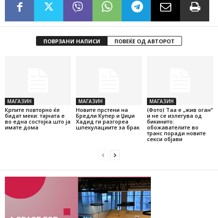
ПОВРЗАНИ НАПИСИ
ПОВЕЌЕ ОД АВТОРОТ
МАГАЗИН
МАГАЗИН
МАГАЗИН
Крпите повторно ќе
Новите прстени на
(Фото) Таа е „жив оган“
бидат меки: тајната е
Бредли Купер и Џиџи
и не се излегува од
во една состојка што ја
Хадид ги разгореа
бикинито:
имате дома
шпекулациите за брак
обожавателите во
транс поради новите
секси објави