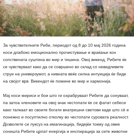
За чувствителните Риби, периодот од 8 до 10 мај 2026 година
носи длабоко емоционално прочистување и враќање кон
сопствената суштина во мир и тишина. Овој викенд, Рибите ќе
се чувствуваат како да се совршено во склад со невидливите
струи на универзумот, а нивната веќе силна интуиција ќе биде
на својот врв. Викендот ќе помине во мир и хармонија.
Мај носи мириси и бои што ги охрабруваат Рибите да сонуваат,
па затоа членовите на овој знак честопати ќе се фатат себеси
како талкаат во своите богати внатрешни светови каде што сè е
понежно и посуптилно отколку во честопати суровата реалност.
Дозволете си луксуз на имагинација, бидејќи токму од овие
соништа Рибите црпат енергија и инспирација за сите животни