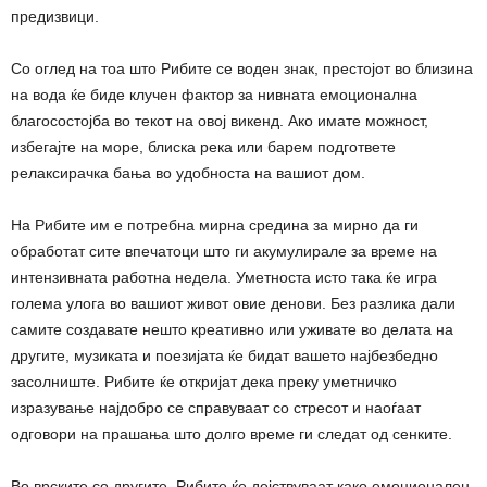
предизвици.
Со оглед на тоа што Рибите се воден знак, престојот во близина
на вода ќе биде клучен фактор за нивната емоционална
благосостојба во текот на овој викенд. Ако имате можност,
избегајте на море, блиска река или барем подгответе
релаксирачка бања во удобноста на вашиот дом.
На Рибите им е потребна мирна средина за мирно да ги
обработат сите впечатоци што ги акумулирале за време на
интензивната работна недела. Уметноста исто така ќе игра
голема улога во вашиот живот овие денови. Без разлика дали
самите создавате нешто креативно или уживате во делата на
другите, музиката и поезијата ќе бидат вашето најбезбедно
засолниште. Рибите ќе откријат дека преку уметничко
изразување најдобро се справуваат со стресот и наоѓаат
одговори на прашања што долго време ги следат од сенките.
Во врските со другите, Рибите ќе дејствуваат како емоционален