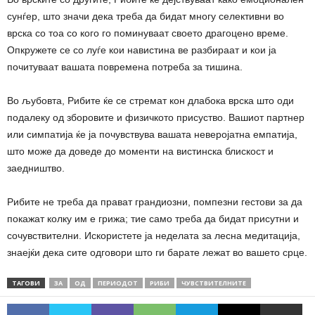
сунѓер, што значи дека треба да бидат многу селективни во
врска со тоа со кого го поминуваат своето драгоцено време.
Опкружете се со луѓе кои навистина ве разбираат и кои ја
почитуваат вашата повремена потреба за тишина.
Во љубовта, Рибите ќе се стремат кон длабока врска што оди
подалеку од зборовите и физичкото присуство. Вашиот партнер
или симпатија ќе ја почувствува вашата неверојатна емпатија,
што може да доведе до моменти на вистинска блискост и
заедништво.
Рибите не треба да прават грандиозни, помпезни гестови за да
покажат колку им е грижа; тие само треба да бидат присутни и
сочувствителни. Искористете ја неделата за лесна медитација,
знаејќи дека сите одговори што ги барате лежат во вашето срце.
ТАГОВИ
ЗА
ОД
ПЕРИОДОТ
РИБИ
ЧУВСТВИТЕЛНИТЕ