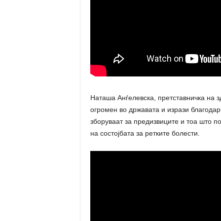
Наташа Анѓелевска, претставничка на з
огромен во државата и изрази благодар
зборуваат за предизвиците и тоа што п
на состојбата за ретките болести.