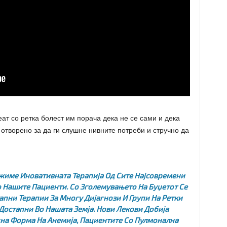
ат со ретка болест им порача дека не се сами и дека
 отворено за да ги слушне нивните потреби и стручно да
жиме Иновативната Терапија Од Сите Најсовремени
о Нашите Пациенти. Со Зголемувањето На Буџетот Се
апни Терапии За Многу Дијагнози И Групи На Ретки
Достапни Во Нашата Земја. Нови Лекови Добија
дна Форма На Анемија, Пациентите Со Пулмонална