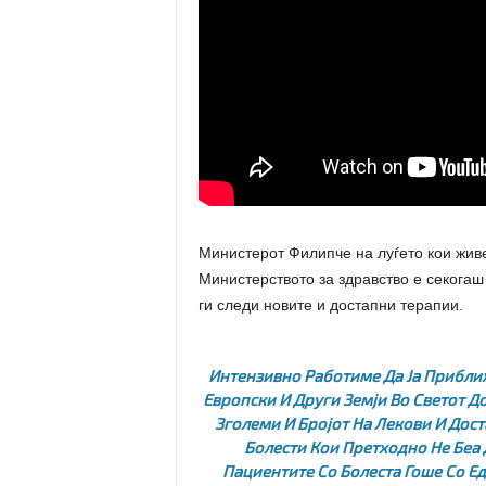
Министерот Филипче на луѓето кои живе
Министерството за здравство е секогаш
ги следи новите и достапни терапии.
Интензивно Работиме Да Ја Прибли
Европски И Други Земји Во Светот Д
Зголеми И Бројот На Лекови И Дост
Болести Кои Претходно Не Беа 
Пациентите Со Болеста Гоше Со Е