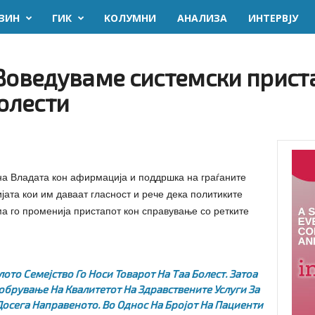
ЗИН
ГИК
KОЛУМНИ
AНАЛИЗА
ИНТЕРВЈУ
 Воведуваме системски прист
болести
на Владата кон афирмација и поддршка на граѓаните
ијата кои им даваат гласност и рече дека политиките
а го променија пристапот кон справување со ретките
лото Семејство Го Носи Товарот На Таа Болест. Затоа
обрување На Квалитетот На Здравствените Услуги За
Досега Направеното. Во Однос На Бројот На Пациенти