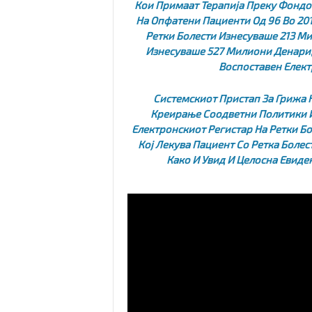
Кои Примаат Терапија Преку Фондо
На Опфатени Пациенти Од 96 Во 2015
Ретки Болести Изнесуваше 213 Мил
Изнесуваше 527 Милиони Денари, 
Воспоставен Елект
Системскиот Пристап За Грижа Н
Креирање Соодветни Политики И
Електронскиот Регистар На Ретки Бо
Кој Лекува Пациент Со Ретка Болес
Како И Увид И Целосна Евиден