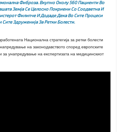
лмонална Фиброза. Вкупно Околу 560 Пациенти Во
Нашата Земја Се Целосно Покриени Со Соодветна И
нистерот Филипче И Додаде Дека Во Сите Процеси
 Сите Здруженија За Ретки Болести.
работената Национална стратегија за ретки болести
напредување на законодавството според европските
, и за унапредување на експертизата на медицинскиот