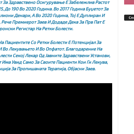
т За Здравствено Осигурување Е Забележлив Растот
, До 190 Во 2020 Година. Во 2017 Година Буџетот За
иони Денари, А Во 2020 Година, Тој Е Дуплиран И
Сл
Рече Премиерот Заев И Додаде Дека За Прв Пат Е
ронски Регистар На Ретки Болести.
а Пациентите Со Ретки Болести Е Потенцијал За
 Во Лекувањето И Во Опфатот. Благодарение На
лести Секој Лекар Од Јавните Здравствени Установи,
т Има Увид Само За Своите Пациенти Кои Ги Лекува,
ција За Пропишаната Терапија, Објасни Заев.