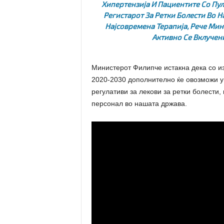
Хипертензија И Пациентите Со Пу
Регистарот За Ретки Болести Во 
Најсовремена Терапија, Рече Ми
Активно Се Вклучени
Министерот Филипче истакна дека со из
2020-2030 дополнително ќе овозможи у
регулативи за лекови за ретки болести
персонал во нашата држава.