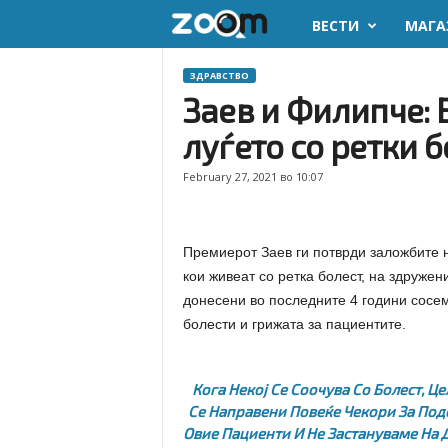
ВЕСТИ
МАГА
z
o
ЗДРАВСТВО
Заев и Филипче:
o
луѓето со ретки 
m
February 27, 2021 во 10:07
.
m
Премиерот Заев ги потврди заложбите 
кои живеат со ретка болест, на здружен
k
донесени во последните 4 години сосем
болести и грижата за пациентите.
Кога Некој Се Соочува Со Болест, Це
Се Направени Повеќе Чекори За Под
Овие Пациенти И Не Застануваме На 