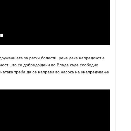
друженијата за ретки болести, рече дека напредокот е
ност што се добредојдени во Влада каде слободно
онатака треба да се направи во насока на унапредување