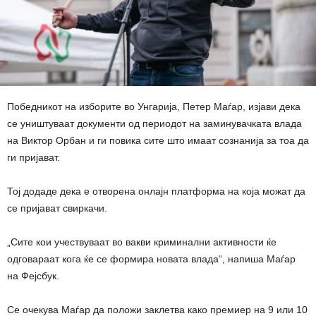
Победникот на изборите во Унгарија, Петер Маѓар, изјави дека
се уништуваат документи од периодот на заминувачката влада
на Виктор Орбан и ги повика сите што имаат сознанија за тоа да
ги пријават.
Тој додаде дека е отворена онлајн платформа на која можат да
се пријават свиркачи.
„Сите кои учествуваат во вакви криминални активности ќе
одговараат кога ќе се формира новата влада“, напиша Маѓар
на Фејсбук.
Се очекува Маѓар да положи заклетва како премиер на 9 или 10