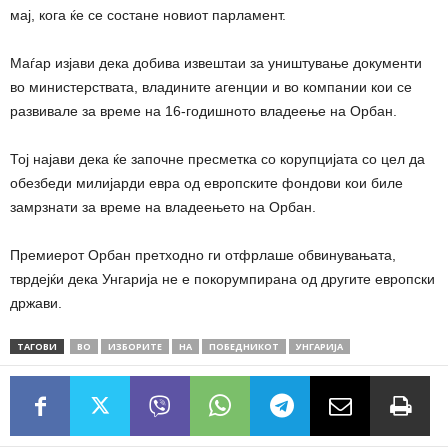
мај, кога ќе се состане новиот парламент.
Маѓар изјави дека добива извештаи за уништување документи
во министерствата, владините агенции и во компании кои се
развивале за време на 16-годишното владеење на Орбан.
Тој најави дека ќе започне пресметка со корупцијата со цел да
обезбеди милијарди евра од европските фондови кои биле
замрзнати за време на владеењето на Орбан.
Премиерот Орбан претходно ги отфрлаше обвинувањата,
тврдејќи дека Унгарија не е покорумпирана од другите европски
држави.
ТАГОВИ
ВО
ИЗБОРИТЕ
НА
ПОБЕДНИКОТ
УНГАРИЈА