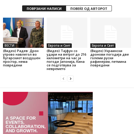
ПОВРЗАНИ НАПИСИ
ПОВЕЌЕ ОД АВТОРОТ
ВЕСТИ
Европа и Свет
Европа и Свет
(Видео) Радев: Дрон
(Видео) Тајфун со
(Видео) Украински
утрово навлегол во
удари на ветрот до 216
дронови погодија две
бугарскиот воздушен
километри на час ја
големи руски
простор, нема
погоди Јапонија, Кина
рафинерии, петмина
повредени
се подготвува за
повредени
невремето