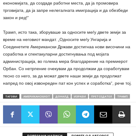
економијата, да создаде работни места, да ја промовира
трговијата, да ја запре нелегалната имиграција и да обезбеди
закон и ред!“
Трамп, исто така, зборуваше за односите меѓу двете земји за
време на неговиот мандат. „Односите меѓу Унгарија и
Соединетите Американски Држави достигнаа нови височини на
соработка и спектакуларни достигнувања под мојата
администрација, во голема мера благодарение на премиерот
Орбан. Со нетрпение очекувам да продолжам да соработувам
тесно со него, за да можат двете наши земји да продолжат
напред по овој извонреден пат кон успех и соработка“, рече тој.
ТАГОВИ
АМЕРИКАНСКИОТ
ДОНАЛД
ИЗРАЗИ
ПРЕТСЕДАТЕЛ
ТРАМП
ПОВРЗАНИ НАПИСИ
ПОВЕЌЕ ОД АВТОРОТ