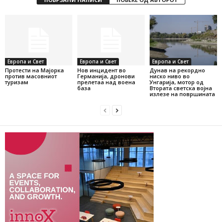
Европа и Свет
Европа и Свет
Европа и Свет
Протести на Мајорка
Нов инцидент во
Дунав на рекордно
против масовниот
Германија, дронови
ниско ниво во
туризам
прелетаа над воена
Унгарија, мотор од
база
Втората светска војна
излезе на површината