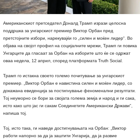
Американскиот претседател Доналд Трамп изрази целосна
поддршка за унгарскиот премиер Виктор Орбан пред
претстојните избори, нарекувајќи го „силен и моќен лидер“. Во
објава на својот профил на социјалните мрежи, Трамп ги повика
Унгарците да гласаат за Орбан на изборите што ќе се одржат
оваа недела, 12 април, според платформата Truth Social.
Трамп го истакна своето големо почитување за унгарскиот
премиер. „Виктор Орбан е навистина силен и моќен лидер, со
докажана евиденција за постигнување феноменални резултати.
Тој неуморно се бори за својата голема земја и народ и ги сака,
исто како што јас ги сакам Соединетите Американски Држави“,
напиша тој.
Тој, исто така, ги наведе достигнувањата на Орбан: „Виктор
работи напорно за да ја заштити Унгарија, да ја развие