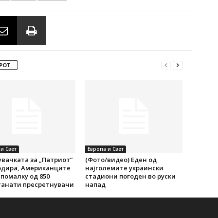
РОТ
и Свет
Европа и Свет
вачката за „Патриот“
(Фото/видео) Еден од
одира, Американците
најголемите украински
помалку од 850
стадиони погоден во руски
танати пресретнувачи
напад