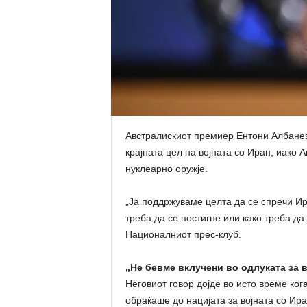
Австралискиот премиер Ентони Албанезе 
крајната цел на војната со Иран, иако
нуклеарно оружје.
„Ја поддржуваме целта да се спречи Ир
треба да се постигне или како треба да
Националниот прес-клуб.
„Не бевме вклучени во одлуката за в
Неговиот говор дојде во исто време ко
обраќаше до нацијата за војната со Ир