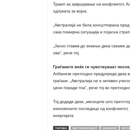
Трамп за завршување на конфликтот, Ал
одлуката за војна.
„Австралија не била консултирана пред 
сака помирна ситуација и појасна страте
„Јасно ставив до знаење дека сакаме де
ова“, рече тој.
Граѓаните веќе ги чувствуваат посл
Албанезе претходно предупреди дека во
граѓани. „Австралија не е активен учесн
цени поради тоа“, рече тој во претходн
Тој додаде дека „месеците што претсто
економските последици од конфликтот,
енергијата.
ТАГОВИ
АВСТРАЛИСКИОТ
АЛБАНЕЗЕ
ЕНТО