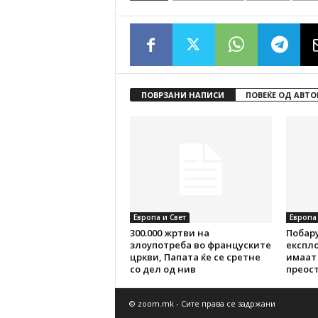
ПОВРЗАНИ НАПИСИ
ПОВЕЌЕ ОД АВТО
Европа и Свет
Европа 
300.000 жртви на
Побару
злоупотреба во француските
експл
цркви, Папата ќе се сретне
имаат 
со дел од нив
преос
© zoom.mk - Сите права се задржани