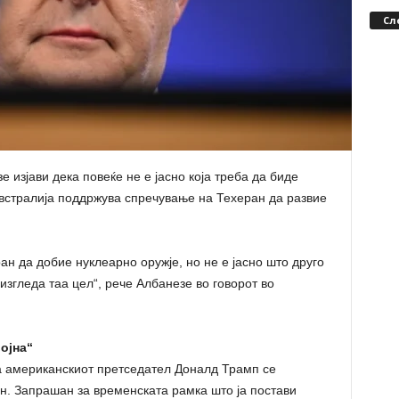
Сл
изјави дека повеќе не е јасно која треба да биде
 Австралија поддржува спречување на Техеран да развие
ан да добие нуклеарно оружје, но не е јасно што друго
 изгледа таа цел“, рече Албанезе во говорот во
ојна“
га американскиот претседател Доналд Трамп се
ан. Запрашан за временската рамка што ја постави