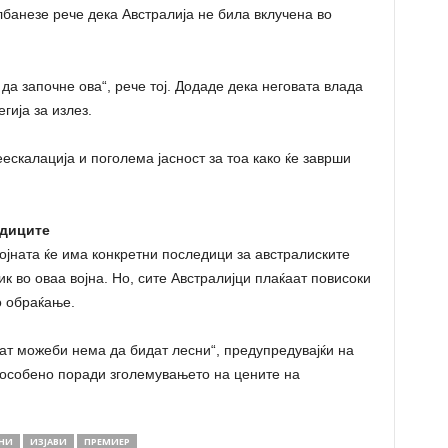
банезе рече дека Австралија не била вклучена во
да започне ова“, рече тој. Додаде дека неговата влада
гија за излез.
ескалација и поголема јасност за тоа како ќе заврши
едиците
јната ќе има конкретни последици за австралиските
ик во оваа војна. Но, сите Австралијци плаќаат повисоки
о обраќање.
јат можеби нема да бидат лесни“, предупредувајќи на
 особено поради зголемувањето на цените на
НИ
ИЗЈАВИ
ПРЕМИЕР