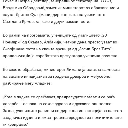
Рохас и Петра Дрекслер, генералниот секретар на RYCO,
Владимир Обрадовиќ, заменик-министерот за образование и
наука, Дритон Сулејмани, директорката на училиштето
Светлана Кржовска, како и други високи гости.
Во рамки на програмата, учениците од училиштето „28
Ноември“ од Скадар, Албанија, четири дена престојуваат во
Скопје како гости на своите врсници од „Јосип Броз Тито“,
продолжувајќи ја соработката преку втора ученичка размена.
Во своето обраќање, министерот Лимани ја истакна важноста
на ваквите иницијативи за градење доверба и меѓусебно
разбирање меѓу младите:
„Кога младите се среќаваат, предрасудите паѓаат и се раѓа
доверба – основа на секое здраво и одржливо општество.
Затоа, ученичките размени се директна инвестиција во нашата
заедничка иднина и имаат реална вредност за политиките што
ги креираме.“