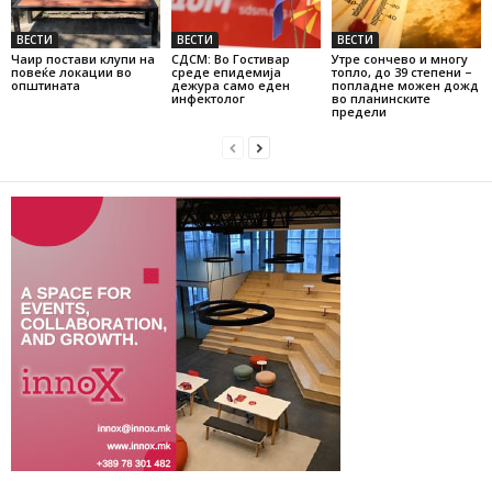
ВЕСТИ
ВЕСТИ
ВЕСТИ
Чаир постави клупи на
СДСМ: Во Гостивар
Утре сончево и многу
повеќе локации во
среде епидемија
топло, до 39 степени –
општината
дежура само еден
попладне можен дожд
инфектолог
во планинските
предели