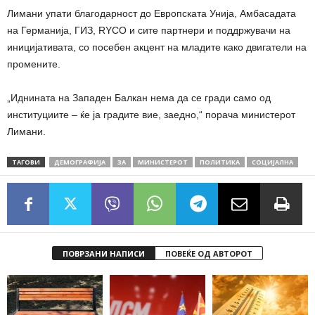
Лимани упати благодарност до Европската Унија, Амбасадата
на Германија, ГИЗ, RYCO и сите партнери и поддржувачи на
иницијативата, со посебен акцент на младите како двигатели на
промените.
„Иднината на Западен Балкан нема да се гради само од
институциите – ќе ја градите вие, заедно,“ порача министерот
Лимани.
ТАГОВИ
ДЕМОГРАФИЈА
ЗА
МИНИСТЕРОТ
ПОЛИТИКА
СОЦИЈАЛНА
ПОВРЗАНИ НАПИСИ
ПОВЕЌЕ ОД АВТОРОТ