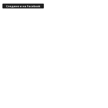
Следине и на Facebook
Импресум
Контакт