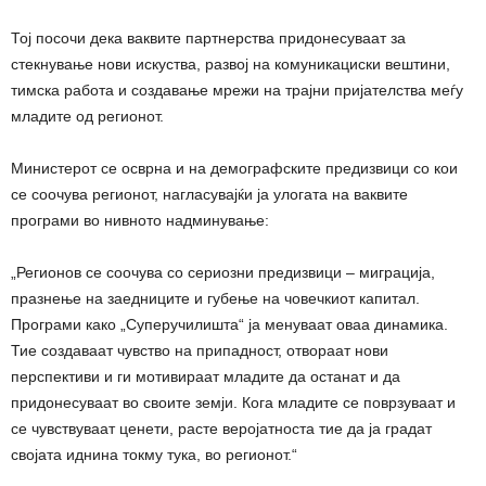
Тој посочи дека ваквите партнерства придонесуваат за
стекнување нови искуства, развој на комуникациски вештини,
тимска работа и создавање мрежи на трајни пријателства меѓу
младите од регионот.
Министерот се осврна и на демографските предизвици со кои
се соочува регионот, нагласувајќи ја улогата на ваквите
програми во нивното надминување:
„Регионов се соочува со сериозни предизвици – миграција,
празнење на заедниците и губење на човечкиот капитал.
Програми како „Суперучилишта“ ја менуваат оваа динамика.
Тие создаваат чувство на припадност, отвораат нови
перспективи и ги мотивираат младите да останат и да
придонесуваат во своите земји. Кога младите се поврзуваат и
се чувствуваат ценети, расте веројатноста тие да ја градат
својата иднина токму тука, во регионот.“