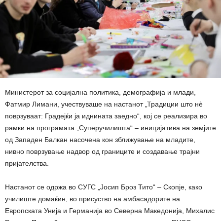
Министерот за социјална политика, демографија и млади,
Фатмир Лимани, учествуваше на настанот „Традиции што нè
поврзуваат: Градејќи ја иднината заедно“, кој се реализира во
рамки на програмата „Суперучилишта“ – иницијатива на земјите
од Западен Балкан насочена кон зближување на младите,
нивно поврзување надвор од границите и создавање трајни
пријателства.
Настанот се одржа во СУГС „Јосип Броз Тито“ – Скопје, како
училиште домаќин, во присуство на амбасадорите на
Европската Унија и Германија во Северна Македонија, Михалис