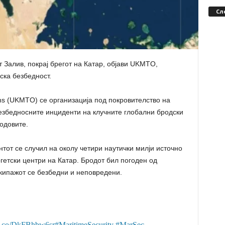
Сл
 Залив, покрај брегот на Катар, објави UKMTO,
ска безбедност.
ons (UKMTO) се организација под покровителство на
езбедносните инциденти на клучните глобални бродски
одовите.
от се случил на околу четири наутички милји источно
гетски центри на Катар. Бродот бил погоден од
екипажот се безбедни и неповредени.
/t.co/DkFBhbw6sr
#MaritimeSecurity
#MarSec