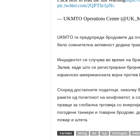
pic.twitter.com/2QPThr1pNc
— UKMTO Operations Centre (@UK
UKMTO ги предупреди бродовите да плов
било сомнителна активност додека трае
Инцидентот се случува во време на брз
Залив, каде што се регистрирани бројни
израелско-американската војна против 
Според достапните податоци, неколку 
ракети од почетокот на конфликтот, а с
правци за глобална трговија со енергиј
погодени танкери и товарни бродови, 
пожар и штета.
ТАГОВИ
БРОД
ВО
ОД
ПОГОДЕН
РАКЕ