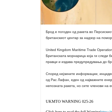
Брод е погоден од ракета во Персискиот
британскиот центар за надзор на помор
United Kingdom Maritime Trade Operati
Британската морнарица која ги следи б
правци и издава предупредувања до бр
Според нејзините информации, инцидент
од Рас Лафан, еден од најважните енер
непозната ракета, но сите членови на 
UKMTO WARNING 025-26
Click here to read the full Warning
https:/