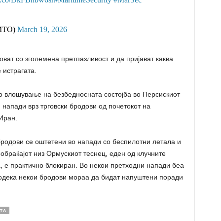
_MTO)
March 19, 2026
ат со зголемена претпазливост и да пријават каква
 истрагата.
о влошување на безбедносната состојба во Персискиот
 напади врз трговски бродови од почетокот на
Иран.
бродови се оштетени во напади со беспилотни летала и
ообраќајот низ Ормускиот теснец, еден од клучните
а, е практично блокиран. Во некои претходни напади беа
додека некои бродови мораа да бидат напуштени поради
ТА