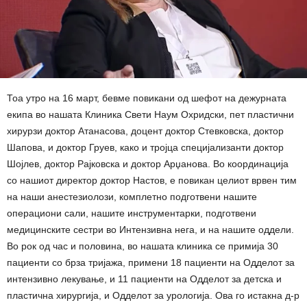
Тоа утро на 16 март, бевме повикани од шефот на дежурната
екипа во нашата Клиника Свети Наум Охридски, пет пластични
хирурзи доктор Атанасова, доцент доктор Стевковска, доктор
Шапова, и доктор Груев, како и тројца специјализанти доктор
Шојлев, доктор Рајковска и доктор Арџанова. Во координација
со нашиот директор доктор Настов, е повикан целиот врвен тим
на наши анестезиолози, комплетно подготвени нашите
операциони сали, нашите инструментарки, подготвени
медицинските сестри во Интензивна нега, и на нашите оддели.
Во рок од час и половина, во нашата клиника се примија 30
пациенти со брза тријажа, примени 18 пациенти на Одделот за
интензивно лекување, и 11 пациенти на Одделот за детска и
пластична хирургија, и Одделот за урологија. Ова го истакна д-р