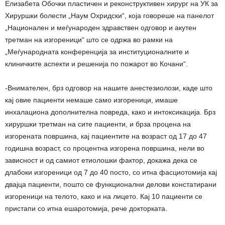
Елизабета Обочки пластичен и реконструктивен хирург на УК за
Хируршки болести „Наум Охридски“, која говореше на панелот
„Национален и меѓународен здравствен одговор и акутен
третман на изгореници“ што се одржа во рамки на
„Меѓународната конференција за институционалните и
клиничките аспекти и решенија по пожарот во Кочани“.
-Внимателен, брз одговор на нашите анестезиолози, каде што
кај овие пациенти немаше само изгореници, имаше
инхалациона дополнителна повреда, како и интоксикација. Брз
хируршки третман на сите пациенти, и брза процена на
изгорената површина, кај пациентите на возраст од 17 до 47
годишна возраст, со процентна изгорена површина, нели во
зависност и од самиот етиолошки фактор, докажа дека се
длабоки изгореници од 7 до 40 посто, со итна фасциотомија кај
двајца пациенти, пошто се функционални делови констатирани
изгореници на телото, како и на лицето. Кај 10 пациенти се
пристапи со итна ешаротомија, рече докторката.