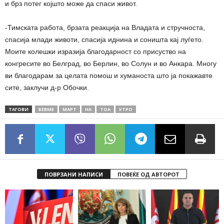
и брз потег којшто може да спаси живот.
-Тимската работа, брзата реакција на Владата и стручноста,
спасија млади животи, спасија иднина и соништа кај луѓето.
Моите колешки изразија благодарност со присуство на
конгресите во Белград, во Берлин, во Солун и во Анкара. Многу
ви благодарам за целата помош и хуманоста што ја покажавте
сите, заклучи д-р Обочки.
ТАГОВИ
БЕВМЕ
МАРТ
НА
ТОА
УТРО
ПОВРЗАНИ НАПИСИ
ПОВЕЌЕ ОД АВТОРОТ