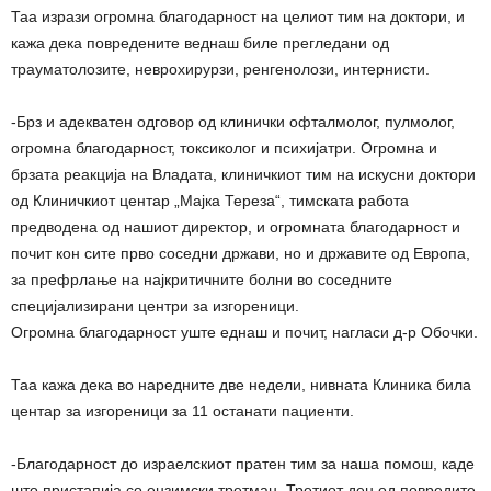
Таа изрази огромна благодарност на целиот тим на доктори, и
кажа дека повредените веднаш биле прегледани од
трауматолозите, неврохирурзи, ренгенолози, интернисти.
-Брз и адекватен одговор од клинички офталмолог, пулмолог,
огромна благодарност, токсиколог и психијатри. Огромна и
брзата реакција на Владата, клиничкиот тим на искусни доктори
од Клиничкиот центар „Мајка Тереза“, тимската работа
предводена од нашиот директор, и огромната благодарност и
почит кон сите прво соседни држави, но и државите од Европа,
за префрлање на најкритичните болни во соседните
специјализирани центри за изгореници.
Огромна благодарност уште еднаш и почит, нагласи д-р Обочки.
Таа кажа дека во наредните две недели, нивната Клиника била
центар за изгореници за 11 останати пациенти.
-Благодарност до израелскиот пратен тим за наша помош, каде
што пристапија со ензимски третман. Третиот ден од повредите