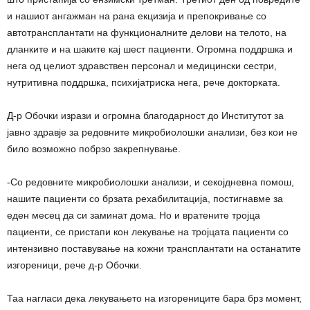
и нашиот ангажман на рана екцизија и препокривање со
автотрансплантати на функционалните делови на телото, на
дланките и на шаките кај шест пациенти. Огромна поддршка и
нега од целиот здравствен персонал и медицински сестри,
нутритивна поддршка, психијатриска нега, рече докторката.
Д-р Обочки изрази и огромна благодарност до Институтот за
јавно здравје за редовните микробиолошки анализи, без кои не
било возможно побрзо закрепнување.
-Со редовните микробиолошки анализи, и секојдневна помош,
нашите пациенти со брзата рехабилитација, постигнавме за
еден месец да си заминат дома. Но и вратените тројца
пациенти, се пристапи кон лекување на тројцата пациенти со
интензивно поставување на кожни трансплантати на останатите
изгореници, рече д-р Обочки.
Таа нагласи дека лекувањето на изгорениците бара брз момент,