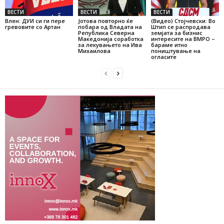
ВЕСТИ
ВЕСТИ
ВЕСТИ
Влен: ДУИ си ги пере
Јотова повторно ќе
(Видео) Стојчевски: Во
гревовите со Артан
побара од Владата на
Штип се распродава
Република Северна
земјата за бизнис
Македонија соработка
интересите на ВМРО –
за лекувањето на Ива
бараме итно
Михаилова
поништување на
огласите