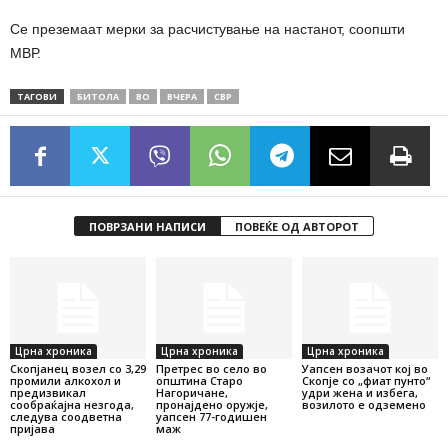
Се преземаат мерки за расчистување на настанот, соопшти
МВР.
ТАГОВИ
БИТОЛА
ВО
ВЧЕРА
СВР
ПОВРЗАНИ НАПИСИ
ПОВЕЌЕ ОД АВТОРОТ
Црна хроника
Црна хроника
Црна хроника
Скопјанец возел со 3,29
Претрес во село во
Уапсен возачот кој во
промили алкохол и
општина Старо
Скопје со „фиат пунто“
предизвикал
Нагоричане,
удри жена и избега,
сообраќајна незгода,
пронајдено оружје,
возилото е одземено
следува соодветна
уапсен 77-годишен
пријава
маж