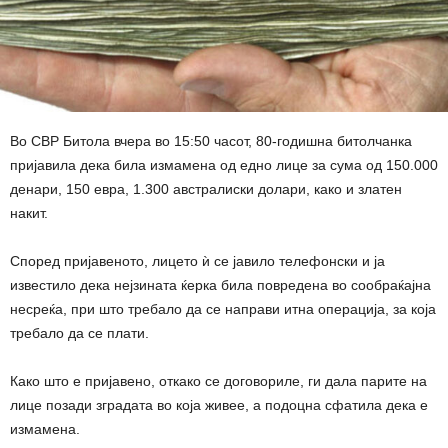
Во СВР Битола вчера во 15:50 часот, 80-годишна битолчанка
пријавила дека била измамена од едно лице за сума од 150.000
денари, 150 евра, 1.300 австралиски долари, како и златен
накит.
Според пријавеното, лицето ѝ се јавило телефонски и ја
известило дека нејзината ќерка била повредена во сообраќајна
несреќа, при што требало да се направи итна операција, за која
требало да се плати.
Како што е пријавено, откако се договориле, ги дала парите на
лице позади зградата во која живее, а подоцна сфатила дека е
измамена.