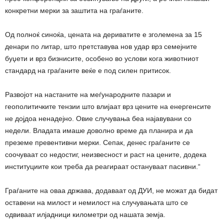
конкретни мерки за заштита на граѓаните.
Од полноќ синоќа, цената на дериватите е зголемена за 15
денари по литар, што претставува нов удар врз семејните
буџети и врз бизнисите, особено во услови кога животниот
стандард на граѓаните веќе е под силен притисок.
Развојот на настаните на меѓународните пазари и
геополитичките тензии што влијаат врз цените на енергенсите
не дојдоа ненадејно. Овие случувања беа најавувани со
недели. Владата имаше доволно време да планира и да
преземе превентивни мерки. Сепак, денес граѓаните се
соочуваат со недостиг, неизвесност и раст на цените, додека
институциите кои треба да реагираат остануваат пасивни.“
Граѓаните на оваа држава, додаваат од ДУИ, не можат да бидат
оставени на милост и немилост на случувањата што се
одвиваат илјадници километри од нашата земја.