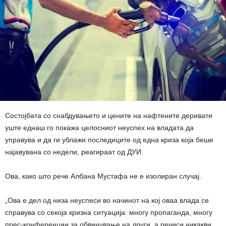
Состојбата со снабдувањето и цените на нафтените деривати
уште еднаш го покажа целосниот неуспех на владата да
управува и да ги ублажи последиците од една криза која беше
најавувана со недели, реагираат од ДУИ.
Ова, како што рече Албана Мустафа не е изолиран случај.
„Ова е дел од низа неуспеси во начинот на кој оваа влада се
справува со секоја кризна ситуација: многу пропаганда, многу
прес-конференции за обвинување на други, а речиси никакви