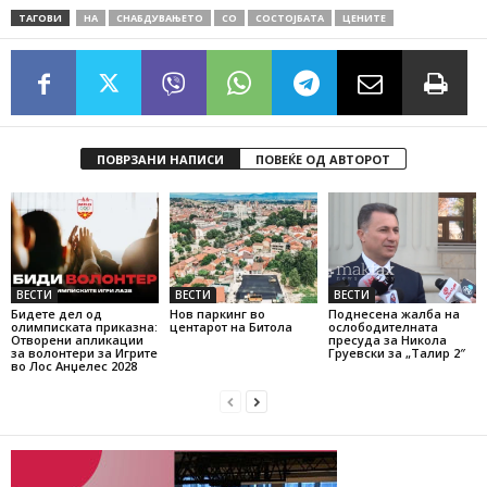
ТАГОВИ
НА
СНАБДУВАЊЕТО
СО
СОСТОЈБАТА
ЦЕНИТЕ
ПОВРЗАНИ НАПИСИ
ПОВЕЌЕ ОД АВТОРОТ
ВЕСТИ
ВЕСТИ
ВЕСТИ
Бидете дел од
Нов паркинг во
Поднесена жалба на
олимписката приказна:
центарот на Битола
ослободителната
Отворени апликации
пресуда за Никола
за волонтери за Игрите
Груевски за „Талир 2″
во Лос Анџелес 2028