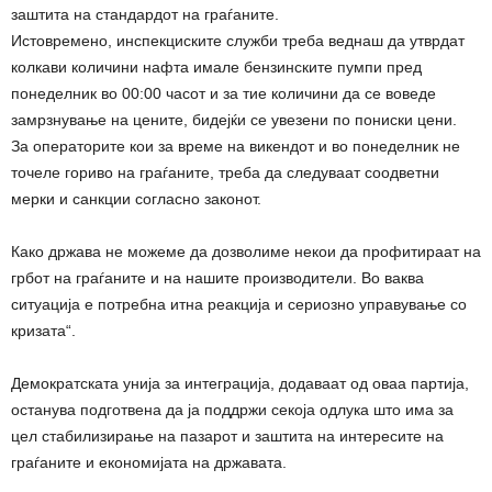
заштита на стандардот на граѓаните.
Истовремено, инспекциските служби треба веднаш да утврдат
колкави количини нафта имале бензинските пумпи пред
понеделник во 00:00 часот и за тие количини да се воведе
замрзнување на цените, бидејќи се увезени по пониски цени.
За операторите кои за време на викендот и во понеделник не
точеле гориво на граѓаните, треба да следуваат соодветни
мерки и санкции согласно законот.
Како држава не можеме да дозволиме некои да профитираат на
грбот на граѓаните и на нашите производители. Во ваква
ситуација е потребна итна реакција и сериозно управување со
кризата“.
Демократската унија за интеграција, додаваат од оваа партија,
останува подготвена да ја поддржи секоја одлука што има за
цел стабилизирање на пазарот и заштита на интересите на
граѓаните и економијата на државата.