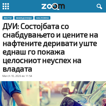
ВЕСТИ
МАКЕДОНИЈА
НАСЛОВНА
ДУИ: Состојбата со
снабдувањето и цените на
нафтените деривати уште
еднаш го покажа
целосниот неуспех на
владата
March 10, 2026 во 11:54