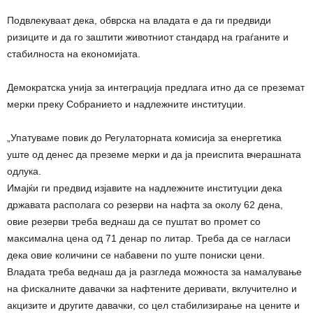
Подвлекуваат дека, обврска на владата е да ги предвиди
ризиците и да го заштити животниот стандард на граѓаните и
стабилноста на економијата.
Демократска унија за интеграција предлага итно да се преземат
мерки преку Собранието и надлежните институции.
„Упатуваме повик до Регулаторната комисија за енергетика
уште од денес да преземе мерки и да ја преиспита вчерашната
одлука.
Имајќи ги предвид изјавите на надлежните институции дека
државата располага со резерви на нафта за околу 62 дена,
овие резерви треба веднаш да се пуштат во промет со
максимална цена од 71 денар по литар. Треба да се нагласи
дека овие количини се набавени по уште пониски цени.
Владата треба веднаш да ја разгледа можноста за намалување
на фискалните давачки за нафтените деривати, вклучително и
акцизите и другите давачки, со цел стабилизирање на цените и