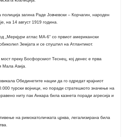
вската коалиција.
та полиција загина Раде Јовчевски – Корчагин, народен
е, на 14 август 1919 година.
од „Меркјури атлас МА-6“ со првиот американски
обиколил Земјата и се спуштил на Атлантикот.
 мост преку Босфорскиот Теснец, кој денес е прва
и Мала Азија.
повикала Обединетите нации да го одредат крајниот
0.000 турски војници, но поради стратешкото значење на
правено ниту пак Анкара била казнета поради агресија и
ротивење на римокатоличката црква, легализирана била
тва.