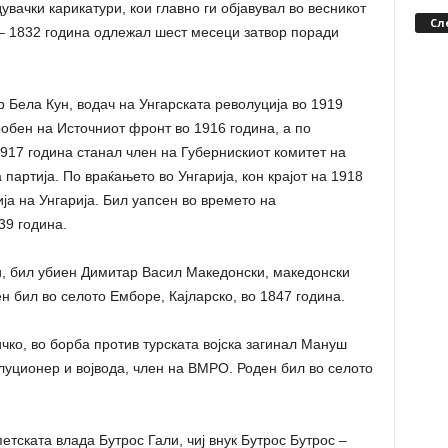
увачки карикатури, кои главно ги објавувал во весникот
Сл
 – 1832 година одлежал шест месеци затвор поради
р Бела Кун, водач на Унгарската револуција во 1919
робен на Источниот фронт во 1916 година, а по
1917 година станал член на Губернискиот комитет на
партија. По враќањето во Унгарија, кон крајот на 1918
ја на Унгарија. Бил уапсен во времето на
39 година.
и, бил убиен Димитар Васил Македонски, македонски
н бил во селото Емборе, Кајларско, во 1847 година.
чко, во борба против турската војска загинал Мануш
луционер и војвода, член на ВМРО. Роден бил во селото
етската влада Бутрос Гали, чиј внук Бутрос Бутрос –