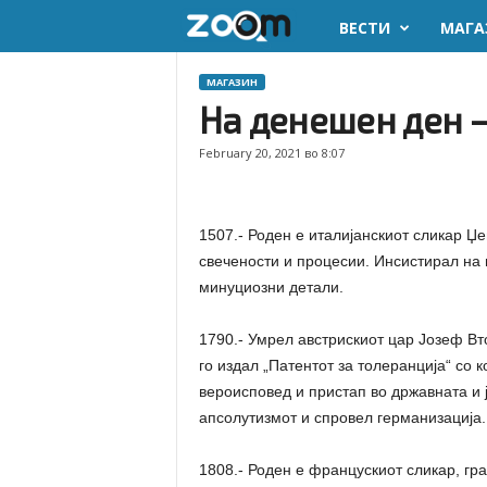
ВЕСТИ
МАГА
z
o
МАГАЗИН
На денешен ден 
o
February 20, 2021 во 8:07
m
.
1507.- Роден е италијанскиот сликар Џе
свечености и процесии. Инсистирал на 
m
минуциозни детали.
k
1790.- Умрел австрискиот цар Јозеф Вт
го издал „Патентот за толеранција“ со 
вероисповед и пристап во државната и 
апсолутизмот и спровел германизација.
1808.- Роден е францускиот сликар, гр