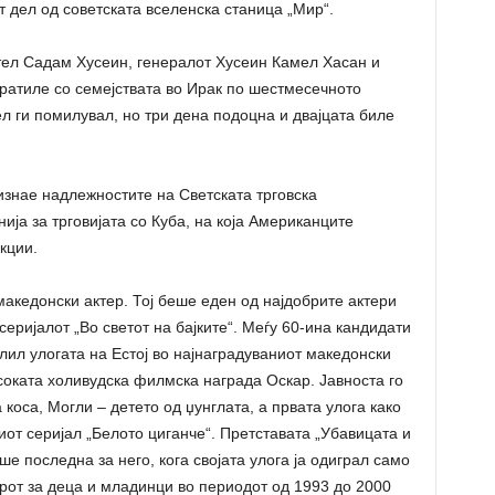
т дел од советската вселенска станица „Мир“.
тел Садам Хусеин, генералот Хусеин Камел Хасан и
ратиле со семејствата во Ирак по шестмесечното
ел ги помилувал, но три дена подоцна и двајцата биле
изнае надлежностите на Светската трговска
ија за трговијата со Куба, на која Американците
кции.
македонски актер. Тој беше еден од најдобрите актери
серијалот „Во светот на бајките“. Меѓу 60-ина кандидати
ил улогата на Естој во најнаградуваниот македонски
соката холивудска филмска награда Оскар. Јавноста го
коса, Могли – детето од џунглата, а првата улога како
от серијал „Белото циганче“. Претставата „Убавицата и
ше последна за него, кога својата улога ја одиграл само
арот за деца и младинци во периодот од 1993 до 2000