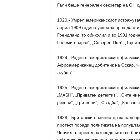
Гали беше генерален секретар на ОН од
1920.- Умрел американскиот истражувач
април 1909 година успеала прва да сти
Грендланд, го обиколил и во 1901 годин
Големиот мраз“, „Северен Пол“, „Тајнит
1924.- Роден е американскиот филмски 
Aфроамериканец добитник на Оскар. Фил
љубов“…
1925.- Роден е американскиот филмски
„MASH“, „Приватен детектив“, „Сите ние
резови“, „Три жени“, „Свадба“, „Канзас с
1938.- Британскиот министер за надвор
протест поради политиката на попушта
Черчил го презел раководењето со брит