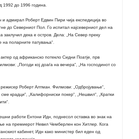
 1992 до 1996 година.
 и адмирал Роберт Едвин Пири чија експедиција во
гне до Северниот Пол. Го испитал најсеверниот дел на
а заклучил дека е остров. Дела: „На Север преку
е на поларните патувања“.
актер од африканско потекло Сидни Поатје, прв
мови: „Погоди кој доаѓа на вечера“, „На господинот со
 режисер Роберт Алтман. Филмови: „Одбројување“,
 сме крадци“, „Калифорниски покер“, „Нешвил“, „Кратки
ити“.
ешни работи Ентони Идн, поднесол оставка во знак на
ње на премиерот Невил Чемберлен кон Хитлер. Кога
анскиот кабинет, Идн како министер бил еден од