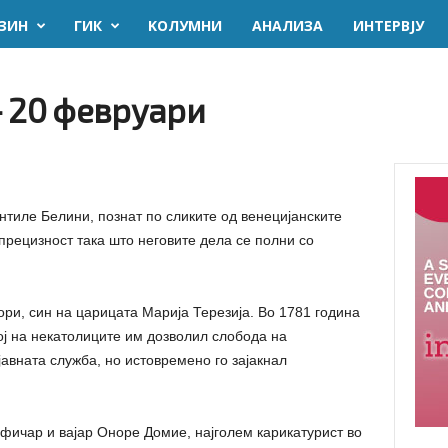
ЗИН
ГИК
KОЛУМНИ
AНАЛИЗА
ИНТЕРВЈУ
– 20 февруари
нтиле Белини, познат по сликите од венецијанските
прецизност така што неговите дела се полни со
ори, син на царицата Марија Терезија. Во 1781 година
кој на некатолиците им дозволил слобода на
јавната служба, но истовремено го зајакнал
афичар и вајар Оноре Домие, најголем карикатурист во