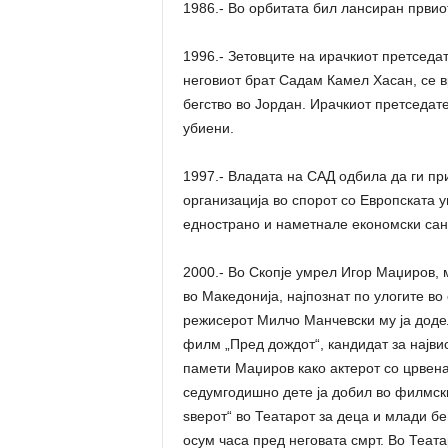
1986.- Во орбитата бил лансиран првио
1996.- Зетовците на ирачкиот претседа
неговиот брат Садам Камел Хасан, се в
бегство во Јордан. Ирачкиот претседат
убиени.
1997.- Владата на САД одбила да ги пр
организација во спорот со Европската ун
еднострано и наметнале економски сан
2000.- Во Скопје умрел Игор Маџиров, 
во Македонија, најпознат по улогите во 
режисерот Милчо Манчевски му ја додел
филм „Пред дождот“, кандидат за најви
памети Маџиров како актерот со црвена 
седумгодишно дете ја добил во филмски
ѕверот“ во Театарот за деца и млади бе
осум часа пред неговата смрт. Во Теат