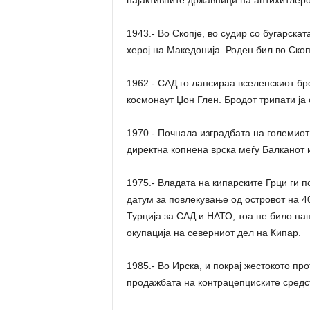
најактивните државници на антихитлеро
1943.- Во Скопје, во судир со бугарска
херој на Македонија. Роден бил во Скопј
1962.- САД го лансираа вселенскиот бр
космонаут Џон Глен. Бродот трипати ја 
1970.- Почнала изградбата на големиот
директна копнена врска меѓу Балканот 
1975.- Владата на кипарските Грци ги 
датум за повлекување од островот на 4
Турција за САД и НАТО, тоа не било на
окупација на северниот дел на Кипар.
1985.- Во Ирска, и покрај жестокото п
продажбата на контрацепциските средс