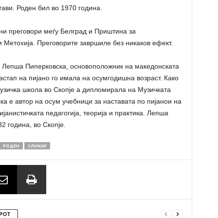
ави. Роден бил во 1970 година.
ни преговори меѓу Белград и Приштина за
и Метохија. Преговорите завршиле без никаков ефект.
а Лепша Пиперковска, основоположник на македонската
настап на пијано го имала на осумгодишна возраст. Како
зичка школа во Скопје а дипломирала на Музичката
а е автор на осум учебници за наставата по пијанои на
ијанистичката педагогија, теорија и практика. Лепша
2 година, во Скопје.
РОДЕН
СЛИКАР
РОТ