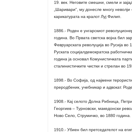
19. век. Неговите смешни, смели и зајад
„Шаривари“, му донесле многу неволји
карикатурата на кралот Луј Филип.
1886.- Роден е унгарскиот револуционе
година. Во Првата светска војна бил за
Февруарската револуција во Русија во 
Руската социјалдемократска работничка 
година ја основал Комунистичката парти
сталинистичките чистки и стрелан во 19
1898.- Во Софија, од најмени терорист
преродбеник, учебникар и адвокат. Роде
1908.- Кај селото Долна Рибница, Петри
Георгиев – Турновски, македонски рево
Ново Село, Струмичко, во 1880 година.
1910.- Убиен бил претседателот на егип