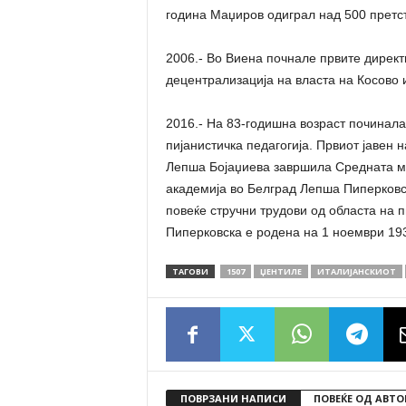
година Маџиров одиграл над 500 претст
2006.- Во Виена почнале првите директ
децентрализација на власта на Косово 
2016.- На 83-годишна возраст починал
пијанистичка педагогија. Првиот јавен 
Лепша Бојаџиева завршила Средната му
академија во Белград Лепша Пиперковск
повеќе стручни трудови од областа на п
Пиперковска е родена на 1 ноември 193
ТАГОВИ
1507
ЏЕНТИЛЕ
ИТАЛИЈАНСКИОТ
ПОВРЗАНИ НАПИСИ
ПОВЕЌЕ ОД АВТО