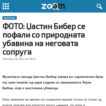
МАГАЗИН
ФОТО: Џастин Бибер се
пофали со природната
убавина на неговата
сопруга
February 18, 2021 во 18:07
Музичката ѕвезда Џастин Бибер ужива во хармоничен брак
кој трае повеќе од една година со манекенката Хејли
Бибер, која е вистинска убавица.
Иако живееме во време на социјални мрежи полни со слики од
млади девојки кои користат многу шминка, па дури и