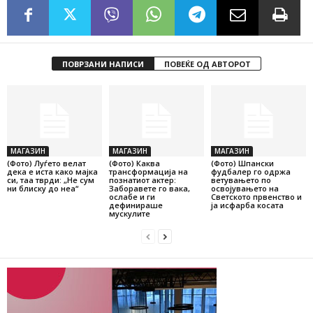
ПОВРЗАНИ НАПИСИ
ПОВЕЌЕ ОД АВТОРОТ
МАГАЗИН
МАГАЗИН
МАГАЗИН
(Фото) Луѓето велат
(Фото) Каква
(Фото) Шпански
дека е иста како мајка
трансформација на
фудбалер го одржа
си, таа тврди: „Не сум
познатиот актер:
ветувањето по
ни блиску до неа“
Заборавете го вака,
освојувањето на
ослабе и ги
Светското првенство и
дефинираше
ја исфарба косата
мускулите