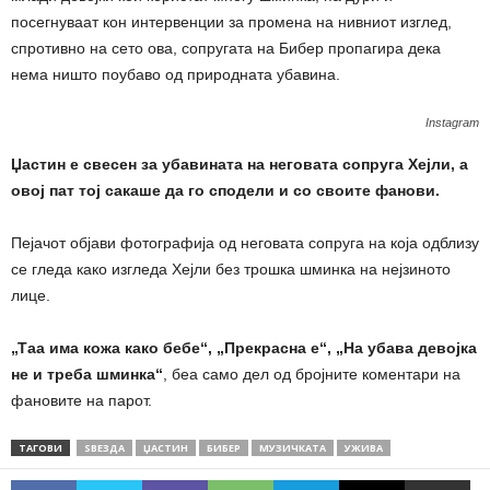
посегнуваат кон интервенции за промена на нивниот изглед,
спротивно на сето ова, сопругата на Бибер пропагира дека
нема ништо поубаво од природната убавина.
Instagram
Џастин е свесен за убавината на неговата сопруга Хејли, а
овој пат тој сакаше да го сподели и со своите фанови.
Пејачот објави фотографија од неговата сопруга на која одблизу
се гледа како изгледа Хејли без трошка шминка на нејзиното
лице.
„Таа има кожа како бебе“, „Прекрасна е“, „На убава девојка
не и треба шминка“
, беа само дел од бројните коментари на
фановите на парот.
ТАГОВИ
ЅВЕЗДА
ЏАСТИН
БИБЕР
МУЗИЧКАТА
УЖИВА