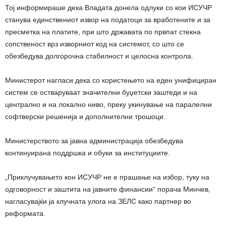
Тој информираше дека Владата донела одлуки со кои ИСУЧР
станува единствениот извор на податоци за вработените и за
пресметка на платите, при што државата по првпат стекна
сопственост врз изворниот код на системот, со што се
обезбедува долгорочна стабилност и целосна контрола.
Министерот нагласи дека со користењето на еден унифициран
систем се остваруваат значителни буџетски заштеди и на
централно и на локално ниво, преку укинување на паралелни
софтверски решенија и дополнителни трошоци.
Министерството за јавна администрација обезбедува
континуирана поддршка и обуки за институциите.
„Приклучувањето кон ИСУЧР не е прашање на избор, туку на
одговорност и заштита на јавните финансии“ порача Минчев,
нагласувајќи ја клучната улога на ЗЕЛС како партнер во
реформата.