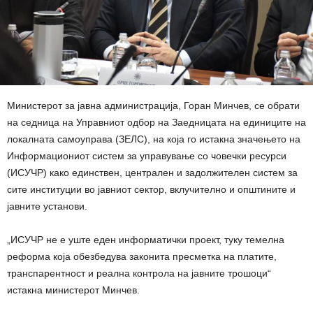
Министерот за јавна администрација, Горан Минчев, се обрати
на седница на Управниот одбор на Заедницата на единиците на
локалната самоуправа (ЗЕЛС), на која го истакна значењето на
Информациониот систем за управување со човечки ресурси
(ИСУЧР) како единствен, централен и задолжителен систем за
сите институции во јавниот сектор, вклучително и општините и
јавните установи.
„ИСУЧР не е уште еден информатички проект, туку темелна
реформа која обезбедува законита пресметка на платите,
транспарентност и реална контрола на јавните трошоци“
истакна министерот Минчев.