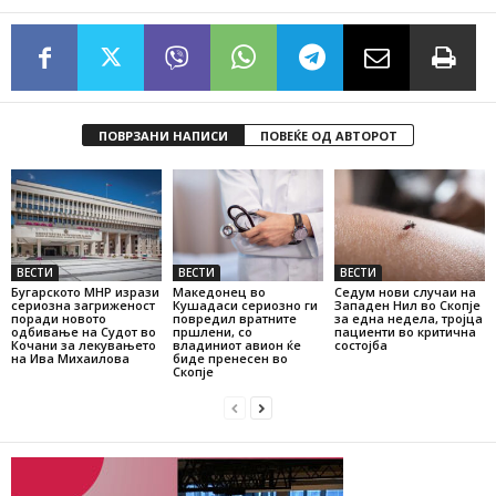
ПОВРЗАНИ НАПИСИ
ПОВЕЌЕ ОД АВТОРОТ
ВЕСТИ
ВЕСТИ
ВЕСТИ
Бугарското МНР изрази
Македонец во
Седум нови случаи на
сериозна загриженост
Кушадаси сериозно ги
Западен Нил во Скопје
поради новото
повредил вратните
за една недела, тројца
одбивање на Судот во
пршлени, со
пациенти во критична
Кочани за лекувањето
владиниот авион ќе
состојба
на Ива Михаилова
биде пренесен во
Скопје