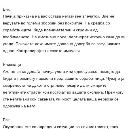
Бик
Нечија приказна на вас остава негативен впечаток. Вие не
верувате во големи зборови без покритие. На средба со
соработниците, биде повнимателни и скромни од
вообичаеното. На емотивно поле, партнерот искрено сака да ви
угоди. Покажете дека имате доволно доверба во заедничкиот
однос. Контролирајте ги своите импулси.
Близнаци
Ако не ви се допаѓа нечија улога или однесување, немојте да
бидете премногу надмени пред вашите соработници. Чувајте ја
смиреноста на духот и стрпливо чекајте да ги смирите
негативните страсти кои постојат во вашата околина. Премногу
сте негативни кон саканата личност, целата ваша нервоза се
одразува на него.
Рак
Окупирани сте со одредени ситуации во личниот живот, така