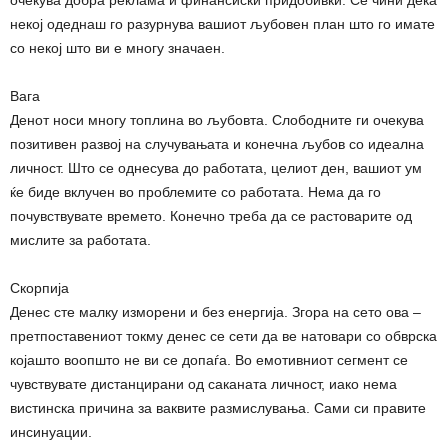
очекува добра реклама и финансиски придобивки. Се чини дека
некој одеднаш го разурнува вашиот љубовен план што го имате
со некој што ви е многу значаен.
Вага
Денот носи многу топлина во љубовта. Слободните ги очекува
позитивен развој на случувањата и конечна љубов со идеална
личност. Што се однесува до работата, целиот ден, вашиот ум
ќе биде вклучен во проблемите со работата. Нема да го
почувствувате времето. Конечно треба да се растоварите од
мислите за работата.
Скорпија
Денес сте малку изморени и без енергија. Згора на сето ова –
претпоставениот токму денес се сети да ве натовари со обврска
којашто воопшто не ви се допаѓа. Во емотивниот сегмент се
чувствувате дистанцирани од саканата личност, иако нема
вистинска причина за ваквите размислувања. Сами си правите
инсинуации.