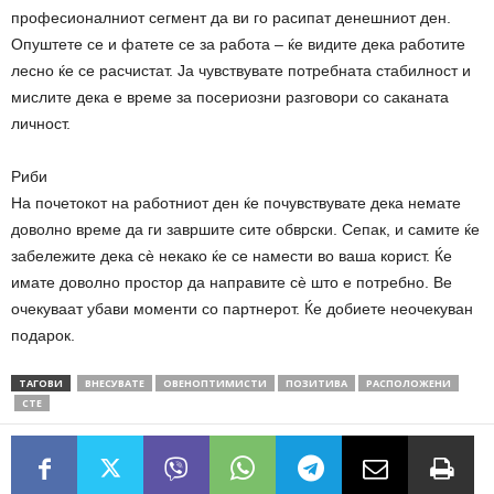
професионалниот сегмент да ви го расипат денешниот ден.
Опуштете се и фатете се за работа – ќе видите дека работите
лесно ќе се расчистат. Ја чувствувате потребната стабилност и
мислите дека е време за посериозни разговори со саканата
личност.
Риби
На почетокот на работниот ден ќе почувствувате дека немате
доволно време да ги завршите сите обврски. Сепак, и самите ќе
забележите дека сè некако ќе се намести во ваша корист. Ќе
имате доволно простор да направите сè што е потребно. Ве
очекуваат убави моменти со партнерот. Ќе добиете неочекуван
подарок.
ТАГОВИ
ВНЕСУВАТЕ
ОВЕНОПТИМИСТИ
ПОЗИТИВА
РАСПОЛОЖЕНИ
СТЕ