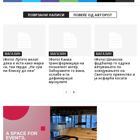
ПОВРЗАНИ НАПИСИ
ПОВЕЌЕ ОД АВТОРОТ
МАГАЗИН
МАГАЗИН
МАГАЗИН
(Фото) Луѓето велат
(Фото) Каква
(Фото) Шпански
дека е иста како мајка
трансформација на
фудбалер го одржа
си, таа тврди: „Не сум
познатиот актер:
ветувањето по
ни блиску до неа“
Заборавете го вака,
освојувањето на
ослабе и ги
Светското првенство и
дефинираше
ја исфарба косата
мускулите