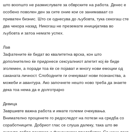
што воопшто не размислувате за обврските на работа. Денес е
особено поволен ден за сите оние кои се занимаваат со
приватен бизнис. Што се однесува до љубовта, тука секогаш сте
два чекора назад. Никогаш не преземате иницијатива во
љубовта и затоа немате успех.
Лав
Зафатените ќе бидат во квалитетна врска, кон што
дополнително ќе придонесе сексуалниот апетит кој ќе биде
зголемен, а поради тоа ќе се појават и многу нови емоции од
саканата личност. Слободните ги очекуваат нови познанства, а
можеби и авантура. Ако започнете нешто ново треба да знаете
дека тоа нема да е долготрајно
Девица
Завршивте важна работа и имате големи очекувања.
Внимателно проценете го редоследот на потези на средба со
соработниците. Добриот глас се слуша далеку, така што ве