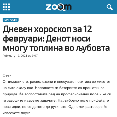
МАГАЗИН
Дневен хороскоп за 12
февруари: Денот носи
многу топлина во љубовта
February 12, 2021 во 9:07
Овен
Оптимисти сте, расположени и внесувате позитива во животот
на сите околу вас. Наполнете ги батериите со прошетки во
природа. Ќе воспоставите ред на професионално поле и ќе си
ги завршите навреме задачите. На љубовно поле прифаќајте
нови идеи, не се држете до рутините. Од некои разговори ќе
извлечете поука.