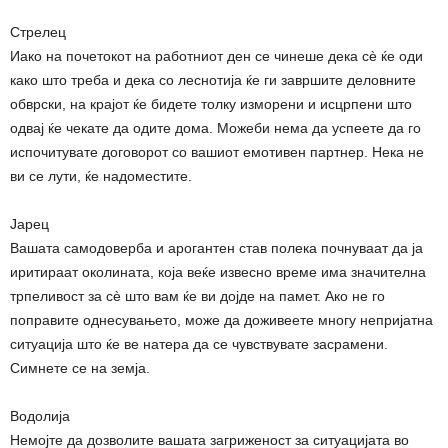
Стрелец
Иако на почетокот на работниот ден се чинеше дека сè ќе оди
како што треба и дека со леснотија ќе ги завршите деловните
обврски, на крајот ќе бидете толку изморени и исцрпени што
одвај ќе чекате да одите дома. Можеби нема да успеете да го
испочитувате договорот со вашиот емотивен партнер. Нека не
ви се лути, ќе надоместите.
Јарец
Вашата самодоверба и арогантен став полека почнуваат да ја
иритираат околината, која веќе извесно време има значителна
трпеливост за сè што вам ќе ви дојде на памет. Ако не го
поправите однесувањето, може да доживеете многу непријатна
ситуација што ќе ве натера да се чувствувате засрамени.
Симнете се на земја.
Водолија
Немојте да дозволите вашата загриженост за ситуацијата во