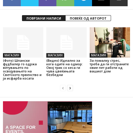
ПОВРЗАНИ НАПИСИ
ПОВЕЌЕ ОД АВТОРОТ
МАГАЗИН
МАГАЗИН
МАГАЗИН
(Фото) Шпански
(Видео) Идеално за
За помалку стрес,
фудбалер го одржа
кога одите на одмор:
треба да ги отстраните
ветувањето по
Овој трик со кеса ги
овие пет работи од
освојувањето на
чува цвеќињата
вашиот дом
Светското првенство и
безбедни
ја исфарба косата