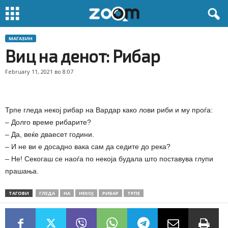
МАГАЗИН
Виц на денот: Рибар
February 11, 2021 во 8:07
Трпе гледа некој рибар на Вардар како лови риби и му проѓа:
– Долго време рибарите?
– Да, веќе дваесет години.
– И не ви е досадно вака сам да седите до река?
– Не! Секогаш се наоѓа по некоја будала што поставува глупи
прашања.
ТАГОВИ
ГЛЕДА
НА
НЕКОЈ
РИБАР
ТРПЕ