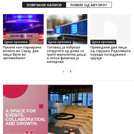
ПОВРЗАНИ НАПИСИ
ПОВЕЌЕ ОД АВТОРОТ
Црна хроника
Црна хроника
Црна хроника
Пукале кон паркирано
Тетовец ја избркал
Приведени две лица
возило во Сарај, две
сопругата од дома со
од струшко Радолишта
лица биле во
трите малолетни деца,
поради поседување
автомобилот
а потоа физички ја
оружје
нападнал