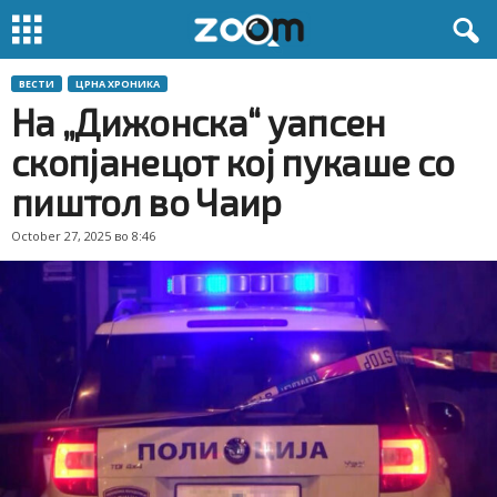
ВЕСТИ
ЦРНА ХРОНИКА
На „Дижонска“ уапсен
скопјанецот кој пукаше со
пиштол во Чаир
October 27, 2025 во 8:46