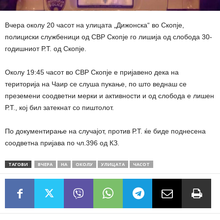
Вчера околу 20 часот на улицата „Дижонска“ во Скопје,
полициски службеници од СВР Скопје го лишија од слобода 30-
годишниот Р.Т. од Скопје.
Околу 19:45 часот во СВР Скопје е пријавено дека на
територија на Чаир се слуша пукање, по што веднаш се
преземени соодветни мерки и активности и од слобода е лишен
Р.Т., кој бил затекнат со пиштолот.
По документирање на случајот, против Р.Т. ќе биде поднесена
соодветна пријава по чл.396 од КЗ.
ТАГОВИ
ВЧЕРА
НА
ОКОЛУ
УЛИЦАТА
ЧАСОТ